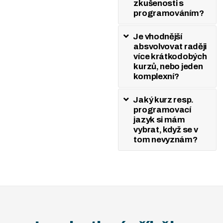
zkušenosti s
kurz i ve formě videí.
programováním?
Mrkněte na
ukázkové
video
.
Je vhodnější
absvolvovat raději
Tento kurz dosáhl
více krátkodobých
kurzů, nebo jeden
více než
200+
komplexní?
recenzí
a získal tak
status
Ověřen
Jaký kurz resp.
studenty.
programovací
jazyk si mám
Dle portálu
Jobs.cz
je
vybrat, když se v
tom nevyznám?
pracovní pozice
„Programátor“
nejžádanější profesí
v České republice
a tomu odpovídajícím
i platovým
ohodnocením.