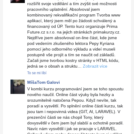
rozšířit svoje vzdělání a tím zvýšit své možnosti
pracovního uplatnění. Absolvoval jsem
kombinovaný rekvalifikační program Tvorba www
aplikací, který jsem měl po žádosti schválený a
financovaný od ÚP. Tento kurz organizuje Prima
Future.cz s.r.o. na jejich stránkách primakurzy.cz.
Nejdříve jsem absolvoval on-line část, kde jsme
pod vedením zkušeného lektora Pepy Kyriana
pomocí jeho odborného výkladu a videí museli
postupně vše projít a tím se naučit od základů.
Začali jsme tvorbou kostry stránky v HTML kódu,
jedná se o obsah a struktu…
Zobrazit více
To se mi líbí
MíšaTom Galovi
V kombi kurzu programování jsem se toho spoustu
nového naučil. Online část výuky byla hezky a
srozumitelně natočena Pepou. Když nevíte, tak
poradí a vysvětlí. Po splnění online části kurzu, tak
jsou tam i nepovinná videa (GIT, AI, LARAVEL). V
prezenční části se nás chopil Tony, který
dovysvětlil v čem jsem byl slabší a ochotně poradil.
Navíc nám vysvětlil i jak se pracuje v LARAVEL.