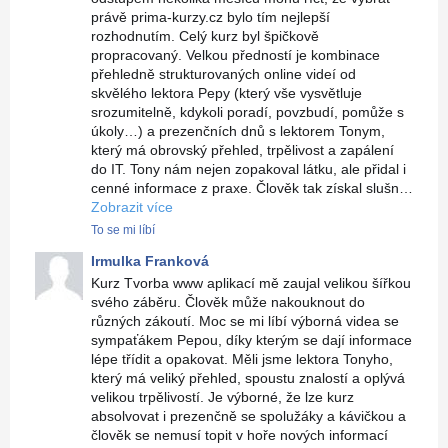
právě prima-kurzy.cz bylo tím nejlepší
rozhodnutím. Celý kurz byl špičkově
propracovaný. Velkou předností je kombinace
přehledně strukturovaných online videí od
skvělého lektora Pepy (který vše vysvětluje
srozumitelně, kdykoli poradí, povzbudí, pomůže s
úkoly…) a prezenčních dnů s lektorem Tonym,
který má obrovský přehled, trpělivost a zapálení
do IT. Tony nám nejen zopakoval látku, ale přidal i
cenné informace z praxe. Člověk tak získal slušn…
Zobrazit více
To se mi líbí
Irmulka Franková
Kurz Tvorba www aplikací mě zaujal velikou šířkou
svého záběru. Člověk může nakouknout do
různých zákoutí. Moc se mi líbí výborná videa se
sympaťákem Pepou, díky kterým se dají informace
lépe třídit a opakovat. Měli jsme lektora Tonyho,
který má veliký přehled, spoustu znalostí a oplývá
velikou trpělivostí. Je výborné, že lze kurz
absolvovat i prezenčně se spolužáky a kávičkou a
člověk se nemusí topit v hoře nových informací