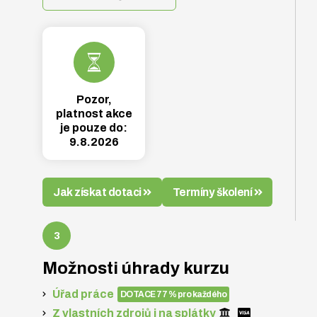
Pozor,
platnost akce
je pouze do:
9.8.2026
Jak získat dotaci
Termíny školení
Možnosti úhrady kurzu
Úřad práce
DOTACE 77 % pro každého
Z vlastních zdrojů i na splátky