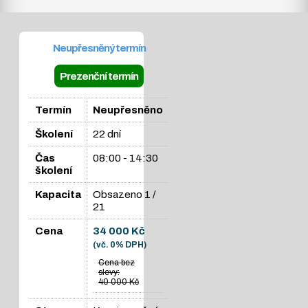
Neupřesněný termín
Prezenční termín
Termín
Neupřesněno
Školení
22 dní
Čas
08:00 - 14:30
školení
Kapacita
Obsazeno
1 /
21
Cena
34 000 Kč
(vč. 0% DPH)
Cena bez
slevy:
40 000 Kč