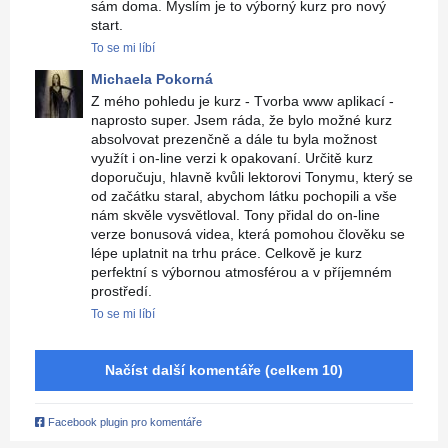
sám doma. Myslím je to výborný kurz pro nový
start.
To se mi líbí
Michaela Pokorná
Z mého pohledu je kurz - Tvorba www aplikací -
naprosto super. Jsem ráda, že bylo možné kurz
absolvovat prezenčně a dále tu byla možnost
využít i on-line verzi k opakovaní. Určitě kurz
doporučuju, hlavně kvůli lektorovi Tonymu, který se
od začátku staral, abychom látku pochopili a vše
nám skvěle vysvětloval. Tony přidal do on-line
verze bonusová videa, která pomohou člověku se
lépe uplatnit na trhu práce. Celkově je kurz
perfektní s výbornou atmosférou a v příjemném
prostředí.
To se mi líbí
Načíst další komentáře (celkem 10)
Facebook plugin pro komentáře