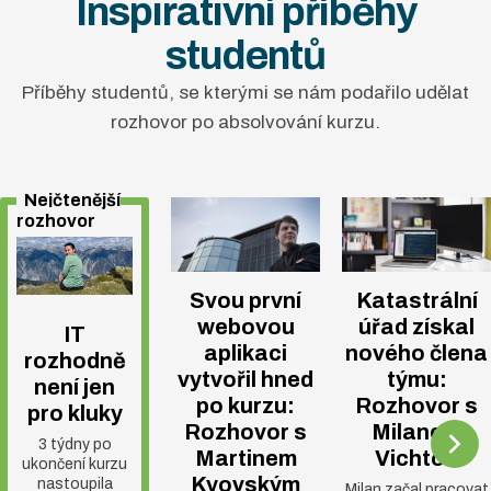
Inspirativní příběhy
Pro mimopražské
studentů
klienty můžeme
Příběhy studentů, se kterými se nám podařilo udělat
zajistit po celý průběh
rozhovor po absolvování kurzu.
našeho kurzu
ubytování
zdarma
v našich prostorách.
Nejčtenější
rozhovor
Garantem kurzu
programování
je
Josef Kyrian
, který
Svou první
Katastrální
pracoval více jak 8 let
webovou
úřad získal
IT
jako senior
aplikaci
nového člena
rozhodně
programátor ve
vytvořil hned
týmu:
není jen
po kurzu:
Rozhovor s
společnosti
pro kluky
Rozhovor s
Milanem
Seznam.cz a.s.
3 týdny po
Martinem
Vichtou
a podílel se na vývoji
ukončení kurzu
Kyovským
nastoupila
Milan začal pracovat