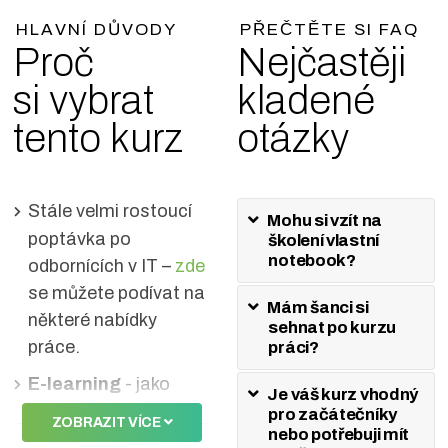
HLAVNÍ DŮVODY
PŘEČTĚTE SI FAQ
Proč
Nejčastěji
si vybrat
kladené
tento kurz
otázky
Stále velmi rostoucí
Mohu si vzít na
poptávka po
školení vlastní
notebook?
odbornících v IT
–
zde
se můžete podívat na
Mám šanci si
některé nabídky
sehnat po kurzu
práce.
práci?
E-learning
- jako
Je váš kurz vhodný
bonus získáte po
pro začátečníky
ZOBRAZIT VÍCE
nebo potřebuji mít
dobu 12 měsíců tento