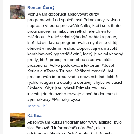
Roman Černý
Mohu vám doporučit absolvovat kurzy
programování od společnosti Primakurzy.cz Jsou
naprosto vhodné pro začátečníky, kteří se s tímto
programováním nikdy nesetkali, ale chtějí to
zvládnout. A také velmi výhodná nabídka pro ty,
kteří kdysi dávno programovali a nyní si to chtějí
obnovit v moderní realitě. Doporučuji vám zvolit
kombinovaný typ vzdělávání, který je velmi vhodný
pro ty, kteří pracují a nemohou studovat stále
prezenčně. Velké podekovani lektoram #Josef
Kyrian a #Tonda Truong. Veškerý materiál byl
prezentován informativně a srozumitelně, lektoři
rychle reagují na otázky a opravují chyby ve vašich
úkolech. Když jste vybrali Primakurzy , tak
investujete do svého rozvoje a své budoucnosti.
#primakurzy #Primakyrzy.cz
To se mi líbí
Ká Bea
Absolvování kurzu Programátor www aplikací bylo
sice časově (i informačně) náročné, ale s
odstupem několika měsíců mohu říct, že vybrat