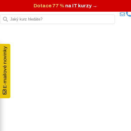
Dotace 77 %
na IT kurzy →
E-mailové novinky