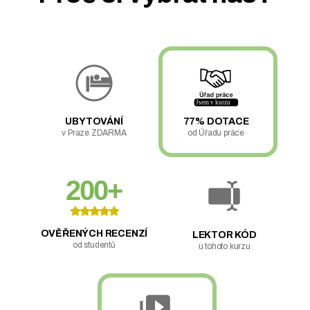
UBYTOVÁNÍ
77% DOTACE
v Praze ZDARMA
od Úřadu práce
200+
OVĚŘENÝCH RECENZÍ
LEKTOR KÓD
od studentů
u tohoto kurzu