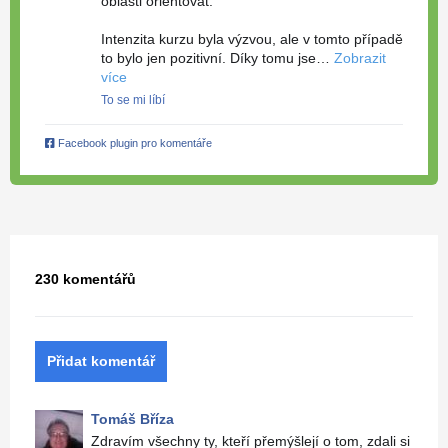
oblasti orientovat.
Intenzita kurzu byla výzvou, ale v tomto případě
to bylo jen pozitivní. Díky tomu jse…
Zobrazit
více
To se mi líbí
Facebook plugin pro komentáře
230 komentářů
Přidat komentář
Tomáš Bříza
Zdravím všechny ty, kteří přemýšlejí o tom, zdali si