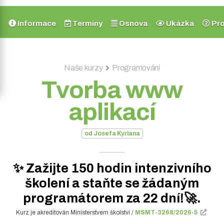
Informace
Termíny
Osnova
Ukázka
Pro
Naše kurzy
Programování
Tvorba www
aplikací
od Josefa Kyriana
✨ Zažijte 150 hodin intenzivního
školení a staňte se žádaným
programátorem za 22 dní!🚀.
Kurz je akreditován Ministerstvem školství
/
MSMT-3268/2026-5