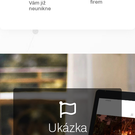
firem
Vám již
neunikne
Ukázka