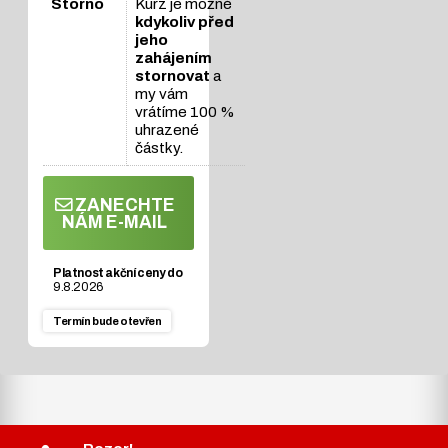
Storno
Kurz je možné
kdykoliv před
jeho
zahájením
stornovat
a
my vám
vrátíme 100 %
uhrazené
částky.
ZANECHTE
NÁM E-MAIL
Platnost akční ceny do
9.8.2026
Termín
bude otevřen