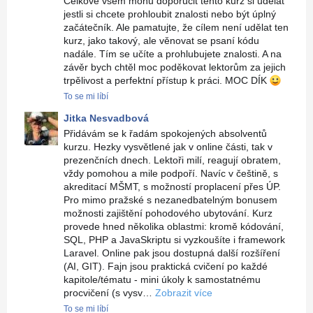
Celkově všem mohu doporučit tento kurz si udělat
jestli si chcete prohloubit znalosti nebo být úplný
začátečník. Ale pamatujte, že cílem není udělat ten
kurz, jako takový, ale věnovat se psaní kódu
nadále. Tím se učíte a prohlubujete znalosti. A na
závěr bych chtěl moc poděkovat lektorům za jejich
trpělivost a perfektní přístup k práci. MOC DÍK
:)
To se mi líbí
Jitka Nesvadbová
Přidávám se k řadám spokojených absolventů
kurzu. Hezky vysvětlené jak v online části, tak v
prezenčních dnech. Lektoři milí, reagují obratem,
vždy pomohou a mile podpoří. Navíc v češtině, s
akreditací MŠMT, s možností proplacení přes ÚP.
Pro mimo pražské s nezanedbatelným bonusem
možnosti zajištění pohodového ubytování. Kurz
provede hned několika oblastmi: kromě kódování,
SQL, PHP a JavaSkriptu si vyzkoušíte i framework
Laravel. Online pak jsou dostupná další rozšíření
(AI, GIT). Fajn jsou praktická cvičení po každé
kapitole/tématu - mini úkoly k samostatnému
procvičení (s vysv…
Zobrazit více
To se mi líbí