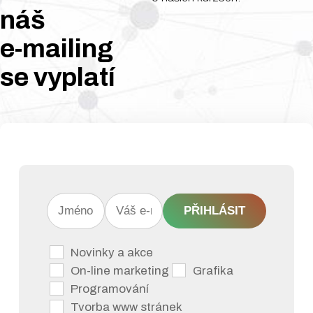
JavaScrip
kompletní webovou
náš
stránku včetně
e-mailing
administrační části,
Framewor
07
aniž by musel použít cizí
Laravel
se
vyplatí
redakční systém
(WordPress, Jooomla,
08
BOZP
Drupal apod...).
Součástí kurzu je i výuka
základů jazyka HTML a
Závěrečn
09
CSS.
zkouška
PŘIHLÁSIT
Novinky a akce
On-line marketing
Grafika
Programování
Tvorba www stránek