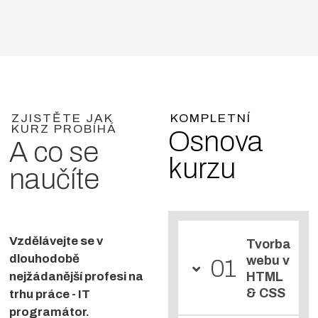
ZJISTĚTE JAK
KOMPLETNÍ
KURZ PROBÍHÁ
Osnova
A co se
kurzu
naučíte
Vzdělávejte se v
Tvorba
dlouhodobě
webu v
01
nejžádanější profesi na
HTML
& CSS
trhu práce - IT
programátor.