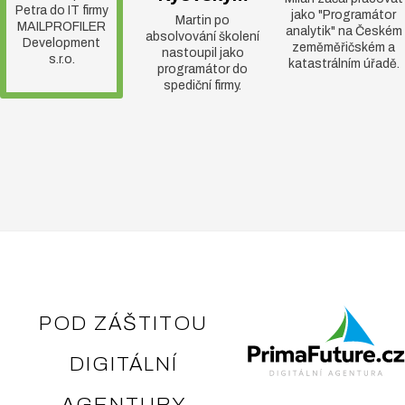
nejnavštěvovanějších
Petra do IT firmy
jako "Programátor
Martin po
projektů v ČR jako
MAILPROFILER
analytik" na Českém
absolvování školení
Development
zeměměřičském a
jsou
Mapy.cz
,
nastoupil jako
s.r.o.
katastrálním úřadě.
programátor do
Firmy.cz
a mnoha
spediční firmy.
dalších.
Vysoké platy a široké
uplatnění v tomto
oboru.
Chápeme, že je nutné
na školení pracovat
s moderním
vybavením, takže
máme
plně vybavené
POD ZÁŠTITOU
učebny
. Každý
DIGITÁLNÍ
účastník má
k dispozici PC