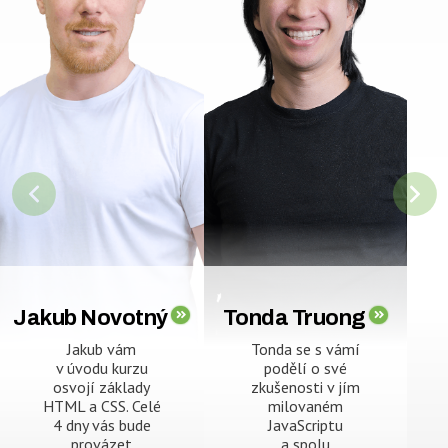
Jakub Novotný
Tonda Truong
Jakub vám
Tonda se s vámí
v úvodu kurzu
podělí o své
osvojí základy
zkušenosti v jím
HTML a CSS. Celé
milovaném
4 dny vás bude
JavaScriptu
provázet
a spolu