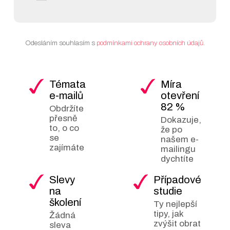
Odesláním souhlasím s
podmínkami ochrany osobních údajů
.
Témata
Míra
e-mailů
otevření
82 %
Obdržíte
přesně
Dokazuje,
to, o co
že po
se
našem e-
zajímáte
mailingu
dychtíte
Slevy
Případové
na
studie
školení
Ty nejlepší
tipy, jak
Žádná
zvýšit obrat
sleva