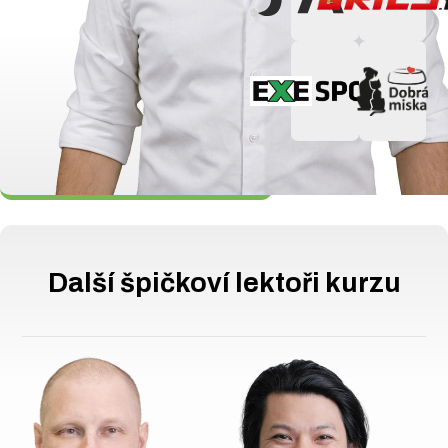
tedy čeho bát, naši
lektoři jsou
profesionálové a na
zkoušku vás
perfektně připraví
a v případě opravného
pokusu od nás
dostanete individuální
doučování.
Další špičkoví lektoři kurzu