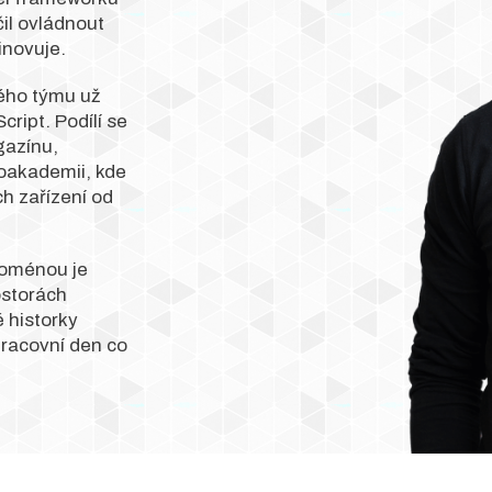
il ovládnout
inovuje.
ého týmu už
ript. Podílí se
gazínu,
eoakademii,
kde
ch zařízení od
 doménou je
ostorách
 historky
 pracovní den co