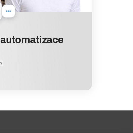
I automatizace
n