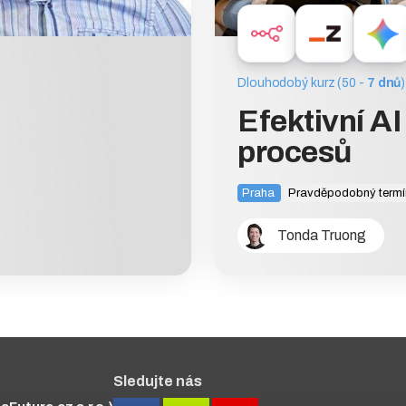
Dlouhodobý kurz (50 -
7 dnů
)
Efektivní A
procesů
Praha
Pravděpodobný termí
Tonda Truong
Sledujte nás