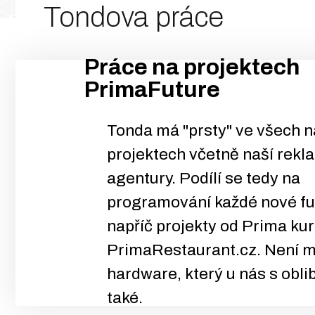
Tondova práce
Práce na projektech
PrimaFuture
Tonda má "prsty" ve všech n
projektech včetně naší rekl
agentury. Podílí se tedy na
programování každé nové f
napříč projekty od Prima kur
PrimaRestaurant.cz. Není mu
hardware, který u nás s obli
také.