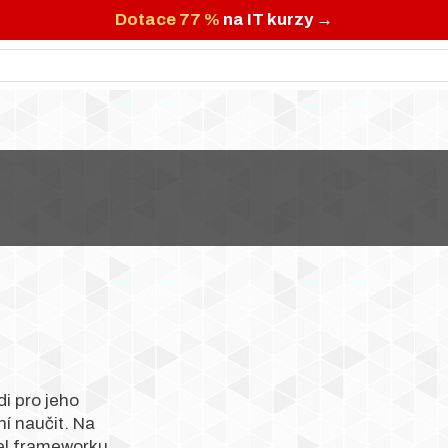
Dotace 77 %
na IT kurzy →
di pro jeho
í naučit. Na
el frameworku