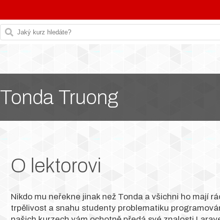
Tonda Truong
O lektorovi
Nikdo mu neřekne jinak než Tonda a všichni ho mají rá
trpělivost a snahu studenty problematiku programován
našich kurzech vám ochotně předá své znalosti Larav