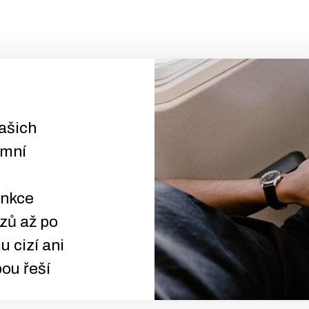
ašich
amní
unkce
zů až po
 cizí ani
bou řeší