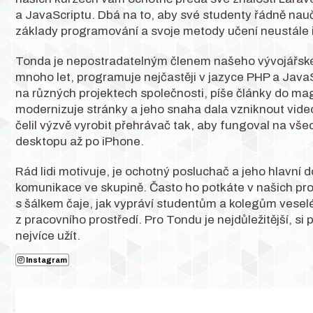
a JavaScriptu. Dbá na to, aby své studenty řádně nauč
základy programování a svoje metody učení neustále 
Tonda je nepostradatelným členem našeho vývojářsk
mnoho let, programuje nejčastěji v jazyce PHP a JavaSc
na různých projektech společnosti, píše články do ma
modernizuje stránky a jeho snaha dala vzniknout vid
čelil výzvě vyrobit přehrávač tak, aby fungoval na vše
desktopu až po iPhone.
Rád lidi motivuje, je ochotný posluchač a jeho hlavní
komunikace ve skupině. Často ho potkáte v našich pr
s šálkem čaje, jak vypráví studentům a kolegům veselé
z pracovního prostředí. Pro Tondu je nejdůležitější, si
nejvíce užít.
Instagram
Zeptat se lektora