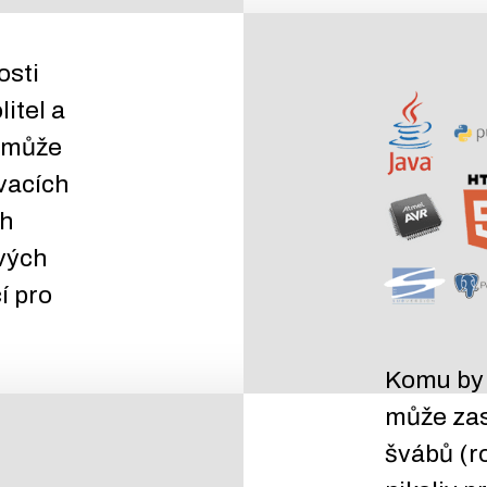
osti
litel a
, může
vacích
ch
vých
í pro
Komu by t
může zas
švábů (r