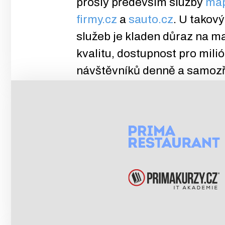
prošly především služby
map
firmy.cz
a
sauto.cz
. U takov
služeb je kladen důraz na m
kvalitu, dostupnost pro mili
návštěvníků denně a samozř
na bezpečnost.