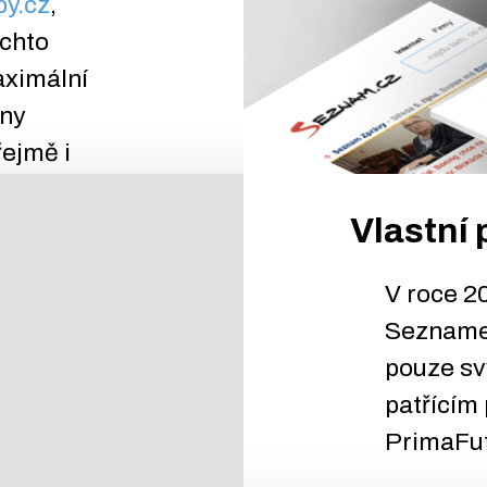
y.cz
,
ýchto
aximální
óny
ejmě i
Vlastní 
V roce 20
Seznamem
pouze sv
patřícím
PrimaFutu