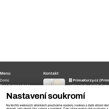
Menu
Kontakt
PrimaKurzy.cz (Prima
Domů
Proč školení od nás
Jablonského 640/2, Prah
Nabídka kurzů
773 348 790
Nastavení soukromí
Dárkové poukazy
info@primakurzy.cz
Fotogalerie
Na těchto webových stránkách používáme soubory cookies a další síťové ident
Blog
stránek, jaký obsah Vás zajímá a podobně. Tyto údaje mohou být využívány a 