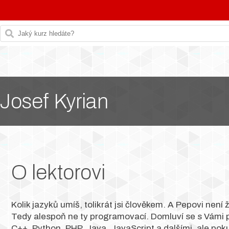
Josef Kyrian
O lektorovi
Kolik jazyků umíš, tolikrát jsi člověkem. A Pepovi není ž
Tedy alespoň ne ty programovací. Domluví se s Vámi 
C++, Python, PHP, Java, JavaScript a dalšími, ale poku