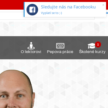
×
Sledujte nás na Facebooku
Vyplatí se to ;-)
O lektorovi
Pepova práce
Školené kurzy