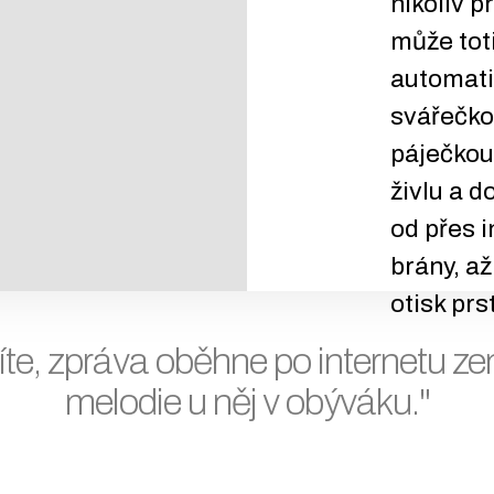
nikoliv p
může tot
automati
svářečkou
páječkou
živlu a d
od přes 
brány, a
otisk prs
te, zpráva oběhne po internetu zem
melodie u něj v obýváku."