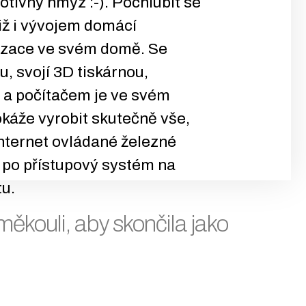
rotivný hmyz :-). Pochlubit se
iž i vývojem domácí
zace ve svém domě. Se
, svojí 3D tiskárnou,
 a počítačem je ve svém
okáže vyrobit skutečně vše,
internet ovládané železné
ž po přístupový systém na
tu.
ěkouli, aby skončila jako