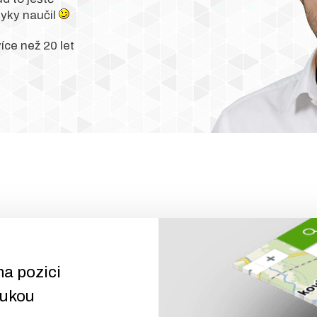
zyky naučil
íce než 20 let
a pozici
rukou