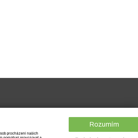
Rozumím
působ procházení našich
nám pomáhají provozovat a