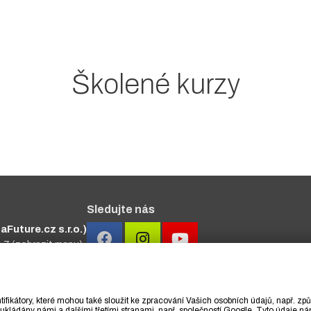
Školené kurzy
Sledujte nás
Future.cz s.r.o.)
a 7
(zobrazit mapu)
#primakurzy
ifikátory, které mohou také sloužit ke zpracování Vašich osobních údajů, např. z
ukládány námi a dalšími třetími stranami, např. společností Google. Tyto údaje 