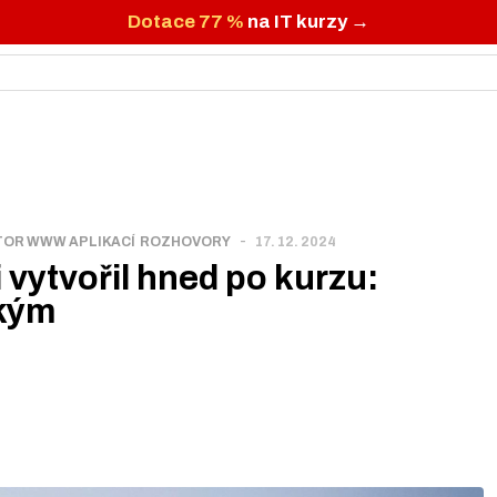
Dotace 77 %
na IT kurzy →
-
OR WWW APLIKACÍ
ROZHOVORY
17. 12. 2024
vytvořil hned po kurzu:
ským