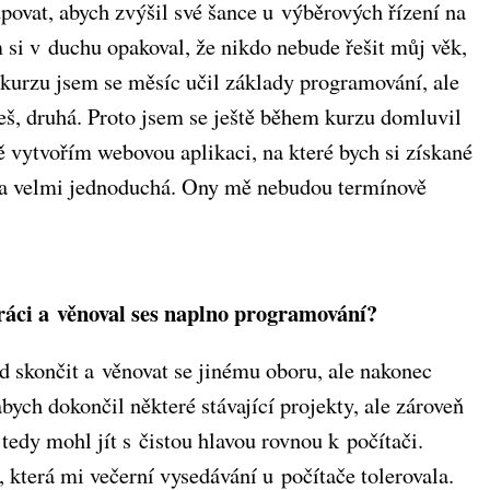
povat, abych zvýšil své šance u výběrových řízení na
 si v duchu opakoval, že nikdo nebude řešit můj věk,
 kurzu jsem se měsíc učil základy programování, ale
iješ, druhá. Proto jsem se ještě během kurzu domluvil
 vytvořím webovou aplikaci, na které bych si získané
yla velmi jednoduchá. Ony mě nebudou termínově
práci a věnoval ses naplno programování?
ed skončit a věnovat se jinému oboru, ale nakonec
abych dokončil některé stávající projekty, ale zároveň
tedy mohl jít s čistou hlavou rovnou k počítači.
která mi večerní vysedávání u počítače tolerovala.