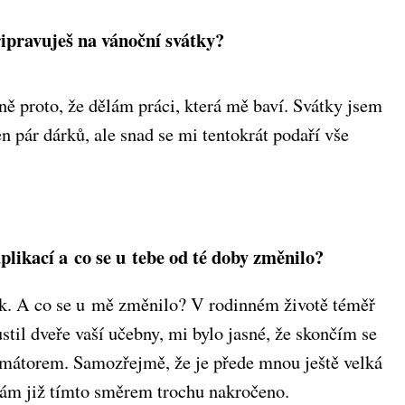
řipravuješ na vánoční svátky?
ě proto, že dělám práci, která mě baví. Svátky jsem
 pár dárků, ale snad se mi tentokrát podaří vše
ikací a co se u tebe od té doby změnilo?
rok. A co se u mě změnilo? V rodinném životě téměř
til dveře vaší učebny, mi bylo jasné, že skončím se
ramátorem. Samozřejmě, že je přede mnou ještě velká
mám již tímto směrem trochu nakročeno.