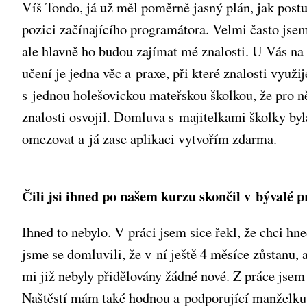
Víš Tondo, já už měl poměrně jasný plán, jak postu
pozici začínajícího programátora. Velmi často jsem
ale hlavně ho budou zajímat mé znalosti. U Vás na
učení je jedna věc a praxe, při které znalosti využ
s jednou holešovickou mateřskou školkou, že pro ně
znalosti osvojil. Domluva s majitelkami školky b
omezovat a já zase aplikaci vytvořím zdarma.
Čili jsi ihned po našem kurzu skončil v bývalé 
Ihned to nebylo. V práci jsem sice řekl, že chci hn
jsme se domluvili, že v ní ještě 4 měsíce zůstanu, 
mi již nebyly přidělovány žádné nové. Z práce jsem 
Naštěstí mám také hodnou a podporující manželku, 