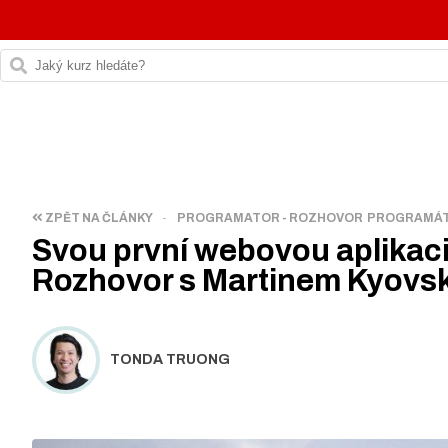
ZPĚT NA ČLÁNKY
-
PROGRAMATOR - ROZHOVOR
PROGRAMÁT
Svou první webovou aplikaci 
Rozhovor s Martinem Kyov
TONDA TRUONG