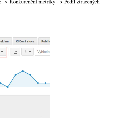
e ->
Konkurenční metriky - > Podíl ztracených
.