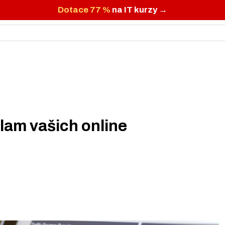
Dotace 77 %
na IT kurzy →
klam vašich online