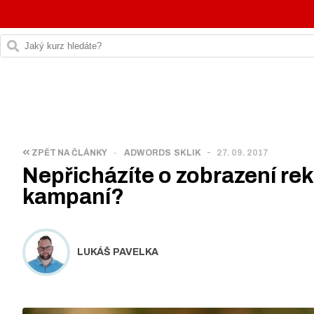
-
ZPĚT NA ČLÁNKY
-
ADWORDS
SKLIK
27. 09. 2017
Nepřicházíte o zobrazení re
kampaní?
LUKÁŠ PAVELKA