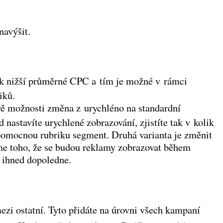
navýšit.
ak nižší průměrné CPC a tím je možné v rámci
liků.
vě možnosti změna z urychléno na standardní
 nastavíte urychlené zobrazování, zjistíte tak v kolik
 pomocnou rubriku segment. Druhá varianta je změnit
íme toho, že se budou reklamy zobrazovat během
d ihned dopoledne.
 mezi ostatní. Tyto přidáte na úrovni všech kampaní