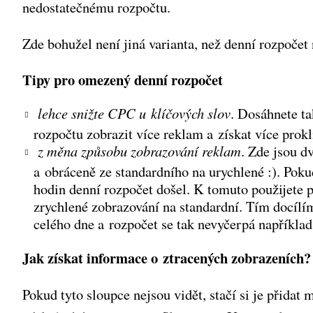
nedostatečnému rozpočtu.
Zde bohužel není jiná varianta, než denní rozpočet 
Tipy pro omezený denní rozpočet
lehce snižte CPC u klíčových slov
. Dosáhnete t
rozpočtu zobrazit více reklam a získat více prok
z
měna způsobu zobrazování reklam
. Zde jsou d
a obráceně ze standardního na urychlené :). Pokud
hodin denní rozpočet došel. K tomuto použijete
zrychlené zobrazování na standardní. Tím docíl
celého dne a rozpočet se tak nevyčerpá napříkla
Jak získat informace o ztracených zobrazeních?
Pokud tyto sloupce nejsou vidět, stačí si je přidat