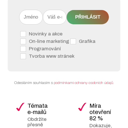
Profesionální design
SEO
bez kódování:
Výběr
(Optimaliz
PŘIHLÁSIT
08
a přizpůsobení
pro
šablon, tvorba
vyhledáva
Novinky a akce
struktury webu,
a analytik
navigačních menu a
On-line marketing
Grafika
plná optimalizace pro
Programování
Zabezpeče
09
mobilní zařízení
Tvorba www stránek
a zálohová
(responzivita).
Práce s obsahem a
AI a
médii:
Efektivní
Odesláním souhlasím s
podmínkami ochrany osobních údajů
.
automatiz
10
správa textů,
(Autonomn
kategorií, komentářů
správa web
a optimalizace
Témata
Míra
obrázků pro bleskové
e-mailů
otevření
načítání webu.
82 %
Obdržíte
Rozšíření funkcí a E-
přesně
Dokazuje,