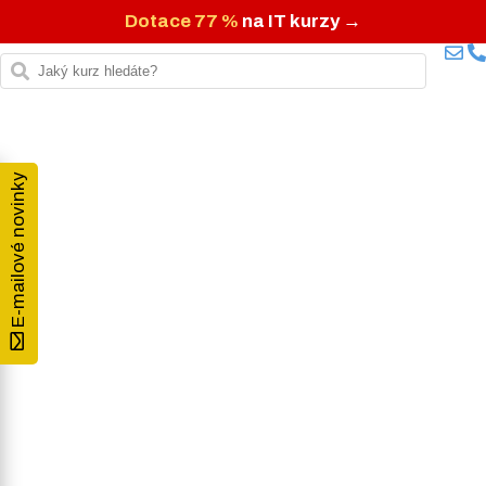
Dotace 77 %
na IT kurzy →
E-mailové novinky