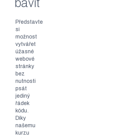
bavit
se stupňuje od
základů po pokročilé
integrace, kurz je
Představte
tedy vhodný i pro
si
úplné začátečníky.
možnost
vytvářet
úžasné
webové
stránky
bez
nutnosti
psát
jediný
řádek
kódu.
Díky
našemu
kurzu