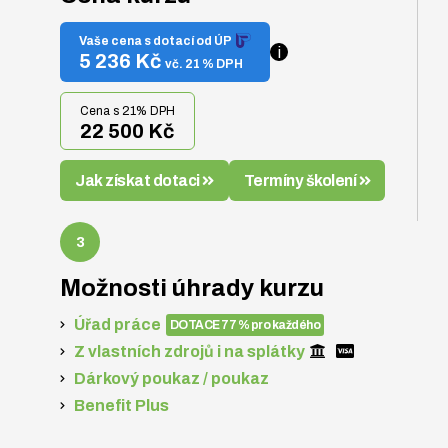
Vaše cena s dotací od ÚP
i
5 236 Kč
vč. 21 % DPH
Cena s 21% DPH
22 500 Kč
Jak získat dotaci
Termíny školení
Možnosti úhrady kurzu
Úřad práce
DOTACE 77 % pro každého
Z vlastních zdrojů i na splátky
Dárkový poukaz / poukaz
Benefit Plus