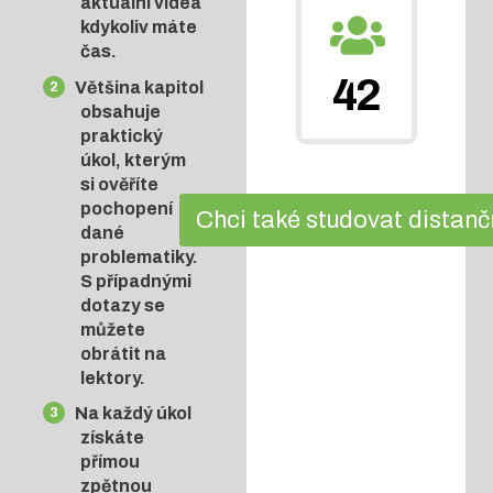
aktuální videa
kdykoliv máte
čas.
42
Většina kapitol
obsahuje
praktický
úkol, kterým
si ověříte
pochopení
Chci také studovat distan
dané
problematiky.
S případnými
dotazy se
můžete
obrátit na
lektory.
Na každý úkol
získáte
přímou
zpětnou