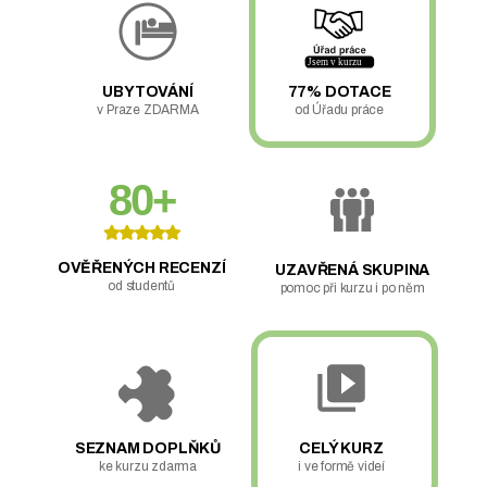
UBYTOVÁNÍ
77% DOTACE
v Praze ZDARMA
od Úřadu práce
80+
OVĚŘENÝCH RECENZÍ
UZAVŘENÁ SKUPINA
od studentů
pomoc při kurzu i po něm
SEZNAM DOPLŇKŮ
CELÝ KURZ
ke kurzu zdarma
i ve formě videí