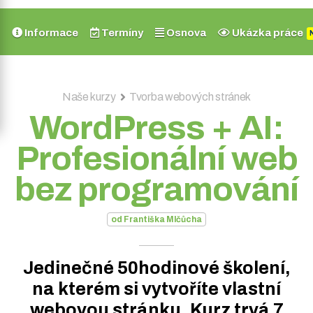
Informace
Termíny
Osnova
Ukázka práce
Naše kurzy
Tvorba webových stránek
WordPress + AI:
Profesionální web
bez programování
od Františka Mlčůcha
Jedinečné 50hodinové školení,
na kterém si vytvoříte vlastní
webovou stránku. Kurz trvá 7