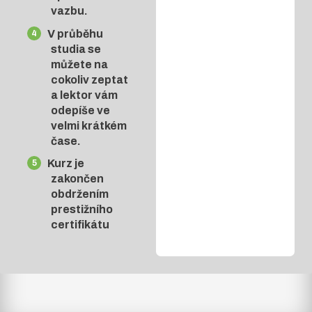
vazbu.
V průběhu
studia se
můžete na
cokoliv zeptat
a lektor vám
odepíše ve
velmi krátkém
čase.
Kurz je
zakončen
obdržením
prestižního
certifikátu