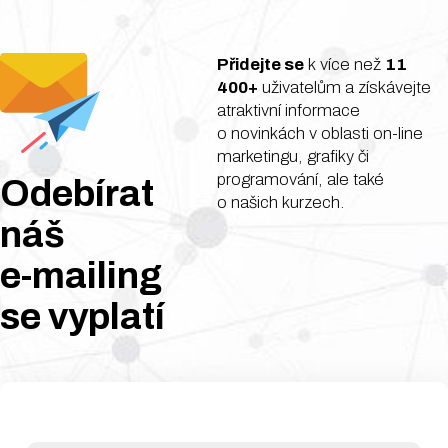
vše od úplných základů
Tvorba
až po vytvoření
a
04
autonomního webu,
Přidejte se
k více než
11
správa
400+
uživatelům a získávejte
který za vás sám píše
obsahu
atraktivní informace
články a
analyzuje data
o novinkách v oblasti on-line
.
marketingu, grafiky či
Multimédia
programování, ale také
05
Odebírat
média
Co se na kurzu
o našich kurzech.
manageme
profesionální tvorby
náš
webu WordPress
e-mailing
naučíte?
Pluginy a
06
rozšiřiteln
se
vyplatí
Kompletní správa
webu
webu:
Výběr domény,
hostingu, instalace
WordPressu a
E-commerc
07
orientace v jeho
WooComme
prostředí.