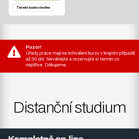
Termín
bude otevřen
Pozor!
Úřady práce mají na schválení kurzu v krajním případě
až 30 dní. Neváhejte a rezervujte si termín co
nejdříve. Děkujeme.
Distanční studium