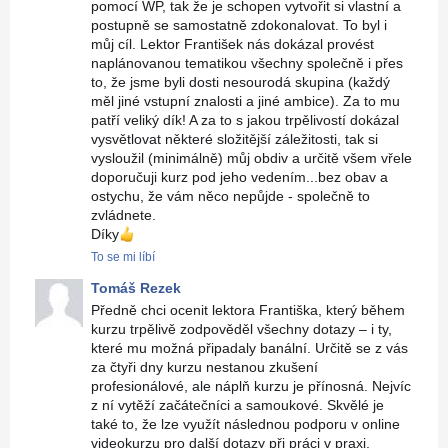
pomocí WP, tak že je schopen vytvořit si vlastní a
postupně se samostatně zdokonalovat. To byl i
můj cíl. Lektor František nás dokázal provést
naplánovanou tematikou všechny společně i přes
to, že jsme byli dosti nesourodá skupina (každý
měl jiné vstupní znalosti a jiné ambice). Za to mu
patří veliký dík! A za to s jakou trpělivostí dokázal
vysvětlovat některé složitější záležitosti, tak si
vysloužil (minimálně) můj obdiv a určitě všem vřele
doporučuji kurz pod jeho vedením...bez obav a
ostychu, že vám něco nepůjde - společně to
zvládnete.
Díky
👍
To se mi líbí
Tomáš Rezek
Předně chci ocenit lektora Františka, který během
kurzu trpělivě zodpověděl všechny dotazy – i ty,
které mu možná připadaly banální. Určitě se z vás
za čtyři dny kurzu nestanou zkušení
profesionálové, ale náplň kurzu je přínosná. Nejvíc
z ní vytěží začátečníci a samoukové. Skvělé je
také to, že lze využít následnou podporu v online
videokurzu pro další dotazy při práci v praxi.