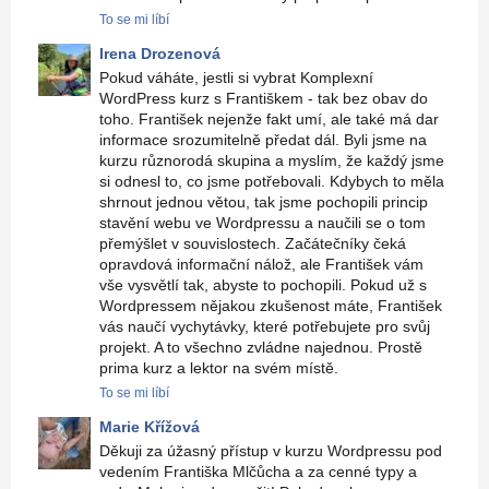
To se mi líbí
Irena Drozenová
Pokud váháte, jestli si vybrat Komplexní
WordPress kurz s Františkem - tak bez obav do
toho. František nejenže fakt umí, ale také má dar
informace srozumitelně předat dál. Byli jsme na
kurzu různorodá skupina a myslím, že každý jsme
si odnesl to, co jsme potřebovali. Kdybych to měla
shrnout jednou větou, tak jsme pochopili princip
stavění webu ve Wordpressu a naučili se o tom
přemýšlet v souvislostech. Začátečníky čeká
opravdová informační nálož, ale František vám
vše vysvětlí tak, abyste to pochopili. Pokud už s
Wordpressem nějakou zkušenost máte, František
vás naučí vychytávky, které potřebujete pro svůj
projekt. A to všechno zvládne najednou. Prostě
prima kurz a lektor na svém místě.
To se mi líbí
Marie Křížová
Děkuji za úžasný přístup v kurzu Wordpressu pod
vedením Františka Mlčůcha a za cenné typy a