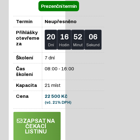
Prezenční termín
Termín
Neupřesněno
Přihlášky
20
16
52
05
otevřeme
za
Dní
Hodin
Minut
Sekund
Školení
7 dní
Čas
08:00 - 16:00
školení
Kapacita
21 míst
Cena
22 500 Kč
(vč. 21% DPH)
ZAPSAT NA
ČEKACÍ
LISTINU