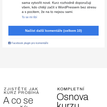
sama vytvořit nové. Kurz rozhodně doporučuji
všem, kdo chtějí začít s WordPressem bez stresu
a s pocitem, že na to nejsou sami.
To se mi líbí
Načíst další komentáře (celkem 10)
Facebook plugin pro komentáře
ZJISTĚTE JAK
KOMPLETNÍ
KURZ PROBÍHÁ
Osnova
A co se
kurzu