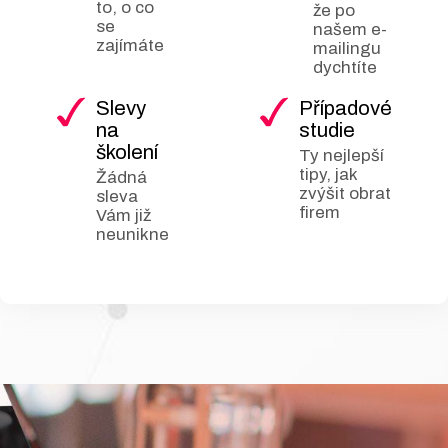
to, o co
commerce:
Instalace
že po
se
našem e-
klíčových pluginů a
zajímáte
mailingu
kompletní nastavení
dychtíte
e-shopu na platformě
Slevy
Případové
WooCommerce
na
studie
včetně správy
školení
Ty nejlepší
produktů.
tipy, jak
Žádná
Základy SEO a
zvýšit obrat
sleva
firem
analytiky:
Vám již
neunikne
Optimalizace pro
vyhledávače (klíčová
slova, meta popisy),
zrychlení webu
pomocí cache a
nasazení Google
Analytics 4.
Bezpečnost a
údržba:
Nastavení