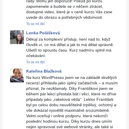
rady. Mohu jen doporučit! Pokud po kurzu
zapomenete a budete se v něčem ztrácet,
dostupné video, které je v ceně kurzu Vás zase
uvede do obrazu a potřebných vědomostí.
To se mi líbí
Lenka Polášková
Děkuji za komplexní přístup, není nad to, když
člověk ví, co má dělat a jak to má dělat správně.
Ušetří to spoustu času. Kurz nadmíru splnil má
očekávání.
To se mi líbí
Kateřina Blažková
Na kurz WordPressu jsem se na základě skvělých
recenzí přihlásila jako úplný začátečník – a musím
přiznat, že nezklamaly. Díky Františkovi jsem se
během pár lekcí přestala bát i věcí, které mi dříve
připadaly jako „raketová věda“. Lektor František
byl po celou dobu neuvěřitelně trpělivý, ochotný a
vše dokázal vysvětlit maximálně srozumitelně.
Velmi oceňuji i online podporu, která nekončí
poslední hodinou kurzu. Díky kurzu dnes umím
nejen spravovat své webové stránky, ale také si