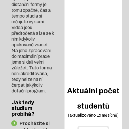
distanční formy je
tomu opačně, čas a
tempo studia si
určujete vy sami.
Videa jsou
předtočená a lze se k
nim kdykoliv
opakovaně vracet.
Na jeho zpracování
do maximální praxe
jsme si dali velmi
záležet. Tato forma
není akreditována,
tedy nelze na ní
čerpat jakýkoliv
Aktuální počet
dotační program.
Jak tedy
studentů
studium
probíhá?
(aktualizováno 1x měsíčně)
Procházíte si