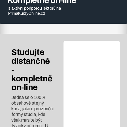
Kompletně on-line
s aktivní podporou lektorů na
PrimaKurzyOnline.cz
Studujte
distančně
-
kompletně
on-line
Jedná se o 100%
obsahově stejný
kurz, jako u prezenční
formy studia, kde
však musíte být
fyzicky přítomni. U