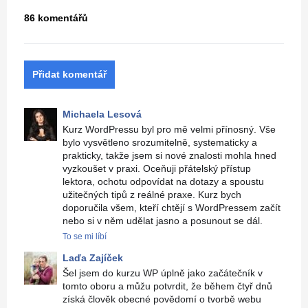
86 komentářů
Přidat komentář
Michaela Lesová
Kurz WordPressu byl pro mě velmi přínosný. Vše
bylo vysvětleno srozumitelně, systematicky a
prakticky, takže jsem si nové znalosti mohla hned
vyzkoušet v praxi. Oceňuji přátelský přístup
lektora, ochotu odpovídat na dotazy a spoustu
užitečných tipů z reálné praxe. Kurz bych
doporučila všem, kteří chtějí s WordPressem začít
nebo si v něm udělat jasno a posunout se dál.
To se mi líbí
Laďa Zajíček
Šel jsem do kurzu WP úplně jako začátečník v
tomto oboru a můžu potvrdit, že během čtyř dnů
získá člověk obecné povědomí o tvorbě webu