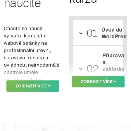
naučíte
Chcete se naučit
Úvod do
01
vytvářet kompletní
WordPress
webové stránky na
profesionální úrovni,
Příprava
spravovat e-shop a
a
ovládnout nejmodernější
02
základní
nástroje umělé
nastavení
inteligence? Náš
ZOBRAZIT VÍCE
webu
ZOBRAZIT VÍCE
komplexní
50hodinový
kurz
Kurz WordPress +
Výběr a
AI
vás provede celým
přizpůsobe
03
procesem bez nutnosti
témat
psaní zdrojového kódu.
(šablon)
Během kurzu si projdete