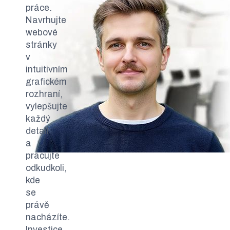
práce.
Navrhujte
webové
stránky
v
intuitivním
grafickém
rozhraní,
vylepšujte
každý
detail
a
pracujte
odkudkoli,
kde
se
právě
nacházíte.
Investice