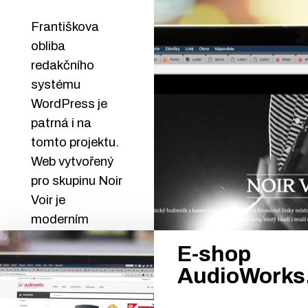
Františkova
obliba
redakčního
systému
WordPress je
patrná i na
tomto projektu.
Web vytvořený
pro skupinu Noir
Voir je
moderním
webem, který
E-shop
vypadá
AudioWorks
výborně!