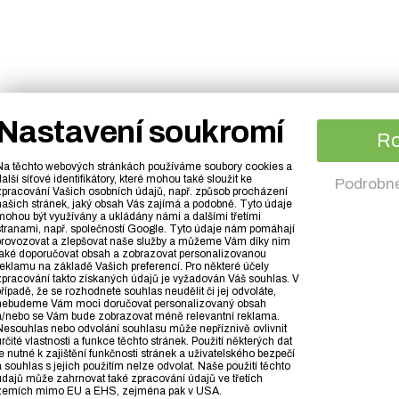
Nastavení soukromí
R
Na těchto webových stránkách používáme soubory cookies a
alší síťové identifikátory, které mohou také sloužit ke
Podrobné
zpracování Vašich osobních údajů, např. způsob procházení
našich stránek, jaký obsah Vás zajímá a podobně. Tyto údaje
mohou být využívány a ukládány námi a dalšími třetími
stranami, např. společností Google. Tyto údaje nám pomáhají
provozovat a zlepšovat naše služby a můžeme Vám díky nim
také doporučovat obsah a zobrazovat personalizovanou
reklamu na základě Vašich preferencí. Pro některé účely
zpracování takto získaných údajů je vyžadován Váš souhlas. V
řípadě, že se rozhodnete souhlas neudělit či jej odvoláte,
nebudeme Vám moci doručovat personalizovaný obsah
a/nebo se Vám bude zobrazovat méně relevantní reklama.
Nesouhlas nebo odvolání souhlasu může nepříznivě ovlivnit
rčité vlastnosti a funkce těchto stránek. Použití některých dat
e nutné k zajištění funkčnosti stránek a uživatelského bezpečí
 souhlas s jejich použitím nelze odvolat. Naše použití těchto
údajů může zahrnovat také zpracování údajů ve třetích
zemích mimo EU a EHS, zejména pak v USA.