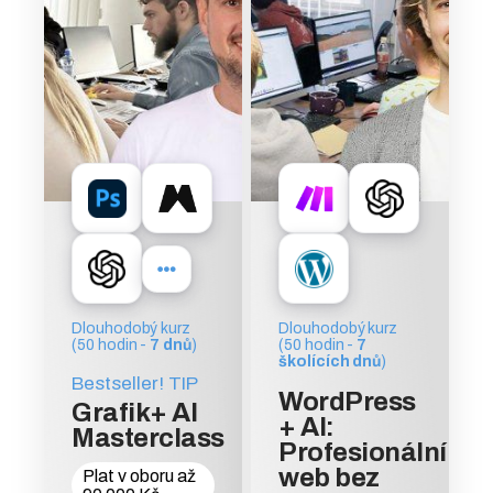
Dlouhodobý kurz
Dlouhodobý kurz
(50 hodin -
7 dnů
)
(50 hodin -
7
školících dnů
)
Bestseller!
TIP
WordPress
Grafik+ AI
+ AI:
Masterclass
Profesionální
web bez
Plat v oboru až