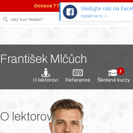
Dotace 77 %
na IT kurzy →
Sledujte nás na Fac
Vyplatí se to ;-)
František Mlčůch
O lektorovi
Reference
Školené kurzy
O lektorovi