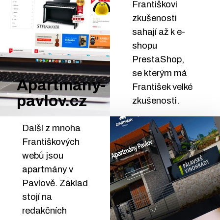
Františkovi
zkušenosti
sahají až k e-
shopu
PrestaShop,
se kterým má
Apartmany-
František velké
pavlov.cz
zkušenosti.
Další z mnoha
Františkových
webů jsou
apartmány v
Pavlově. Základ
stojí na
redakčních