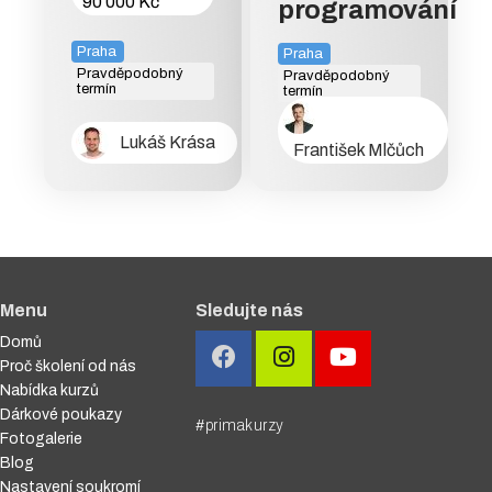
90 000 Kč
programování
Praha
Praha
Pravděpodobný
Pravděpodobný
termín
termín
Lukáš Krása
František Mlčůch
Menu
Sledujte nás
Domů
Proč školení od nás
Nabídka kurzů
Dárkové poukazy
#primakurzy
Fotogalerie
Blog
Nastavení soukromí