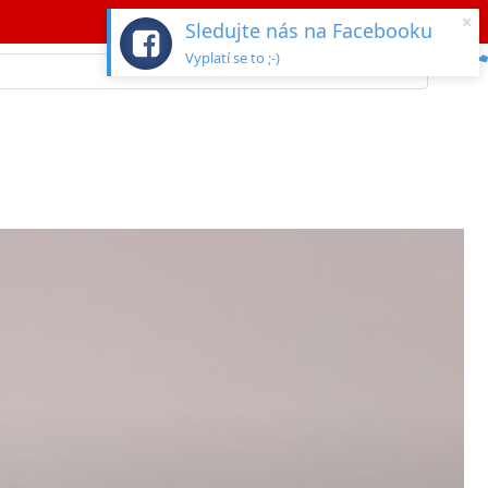
×
Sledujte nás na Facebooku
Vyplatí se to ;-)