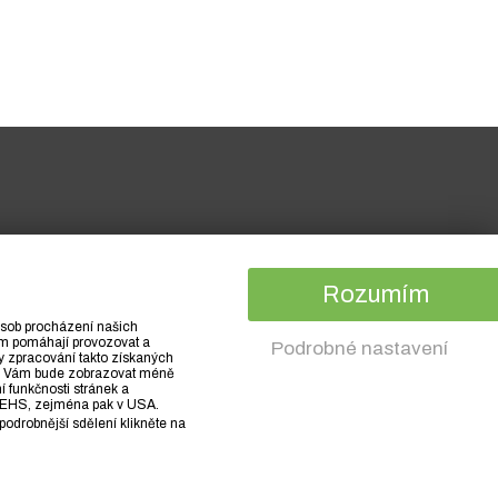
Rozumím
působ procházení našich
nám pomáhají provozovat a
Podrobné nastavení
y zpracování takto získaných
 se Vám bude zobrazovat méně
í funkčnosti stránek a
 a EHS, zejména pak v USA.
podrobnější sdělení klikněte na