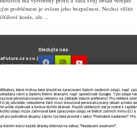
dnotlivců má vytvořený profil a sdílí svůj obsah veřejně.
kým problémem je ovšem jeho bezpečnost. Nechci věštit
říšťálové koule, ale…
Sledujte nás
Future.cz s.r.o.)
a 7
(zobrazit mapu)
#primakurzy
ifikátory, které mohou také sloužit ke zpracování Vašich osobních údajů, např. z
ukládány námi a dalšími třetími stranami, např. společností Google. Tyto údaje 
azovat personalizovanou reklamu na základě Vašich preferencí. Pro některé účel
lit či jej odvoláte, nebudeme Vám moci doručovat personalizovaný obsah a/nebo
určité vlastnosti a funkce těchto stránek. Použití některých dat je nutné k zajištěn
ití těchto údajů může zahrnovat také zpracování údajů ve třetích zemích mimo EU
 pro jednotlivé skupiny zájmu lze také provést v sekci "Podrobné nastavení". Pro 
 na dolním konci každé stránky kliknout na odkaz "Nastavení soukromí".
/
O cookies
/
Ochrana osobních údajů