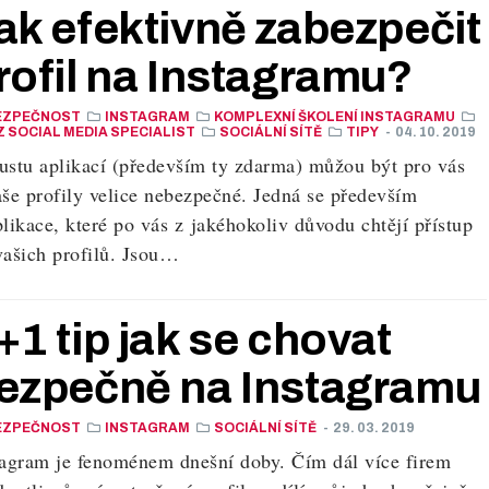
ak efektivně zabezpečit
rofil na Instagramu?
EZPEČNOST
INSTAGRAM
KOMPLEXNÍ ŠKOLENÍ INSTAGRAMU
 SOCIAL MEDIA SPECIALIST
SOCIÁLNÍ SÍTĚ
TIPY
- 04. 10. 2019
ustu aplikací (především ty zdarma) můžou být pro vás
aše profily velice nebezpečné. Jedná se především
likace, které po vás z jakéhokoliv důvodu chtějí přístup
vašich profilů. Jsou…
+1 tip jak se chovat
ezpečně na Instagramu
EZPEČNOST
INSTAGRAM
SOCIÁLNÍ SÍTĚ
- 29. 03. 2019
tagram je fenoménem dnešní doby. Čím dál více firem