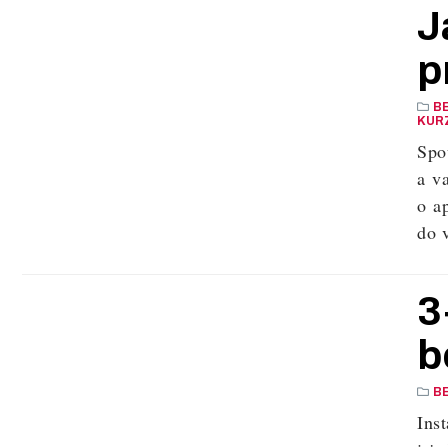
J
p
B
KURZ
Spo
a v
o ap
do 
3
b
B
Ins