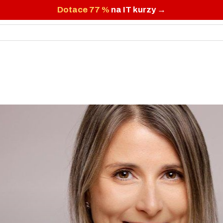
Dotace 77 %
na IT kurzy →