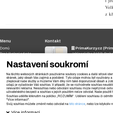
i je
Vel
z k
Menu
Kontakt
PrimaKurzy.cz (Prima
Domů
Proč školení od nás
Jablonského 640/2, Prah
Nabídka kurzů
773 348 790
Nastavení soukromí
Dárkové poukazy
info@primakurzy.cz
Fotogalerie
Na těchto webových stránkách používáme soubory cookies a další síťové ident
Blog
stránek, jaký obsah Vás zajímá a podobně. Tyto údaje mohou být využívány a 
zlepšovat naše služby a můžeme Vám díky nim také doporučovat obsah a zobr
Nastavení soukromí
údajů je vyžadován Váš souhlas. V případě, že se rozhodnete souhlas neudě
Kontakt
relevantní reklama. Nesouhlas nebo odvolání souhlasu může nepříznivě ovlivnit 
uživatelského bezpečí a souhlas s jejich použitím nelze odvolat. Naše použ
Souhlas udělíte kliknutím na políčko „ROZUMÍM“. Udělení souhlasu či odmítnutí
"Více informací".
Svůj souhlas můžete změnit nebo odvolat na
této stránce
, nebo lze kdykoliv
© 2010 - 2026 PrimaFuture.cz s.r.o. /
Obchodní podmínky
Více informací