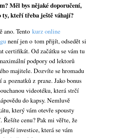
m? Měl bys nějaké doporučení,
 ty, kteří třeba ještě váhají?
ě ano. Tento
kurz online
ngu
není jen o tom přijít, odsedět si
at certifikát. Od začátku se vám tu
maximální podpory od lektorů
ého majitele. Dozvíte se hromadu
í a poznatků z praxe. Jako bonus
ouchanou videotéku, která strčí
ápovědu do kapsy. Nemluvě
kátu, který vám otevře spousty
. Řešíte cenu? Pak mi věřte, že
ejlepší investice, která se vám