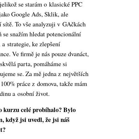
 jelikož se starám o klasické PPC
jako Google Ads, Sklik, ale
í sítě. To vše analyzuji v GAčkách
ň se snažím hledat potencionální
a strategie, ke zlepšení
nce. Ve firmě je nás pouze dvanáct,
 skvělá parta, pomáháme si
ujeme se. Za mě jedna z největších
 100% práce z domova, takže mám
dinu a osobní život.
o kurzu celé probíhalo? Bylo
, když jsi uvedl, že jsi náš
t?