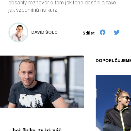
obsáhlý rozhovor o tom jak toho dosáhl a také
jak vzpomíná na kurz.
DAVID ŠOLC
Sdílet
DOPORUČUJEM
hoj Jirko, ty jsi náš