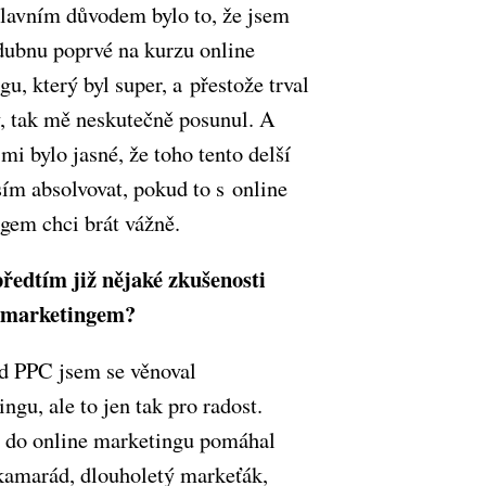
lavním důvodem bylo to, že jsem
 dubnu poprvé na kurzu online
u, který byl super, a přestože trval
y, tak mě neskutečně posunul. A
mi bylo jasné, že toho tento delší
ím absolvovat, pokud to s online
gem chci brát vážně.
předtím již nějaké zkušenosti
e marketingem?
ed PPC jsem se věnoval
ngu, ale to jen tak pro radost.
 do online marketingu pomáhal
 kamarád, dlouholetý markeťák,