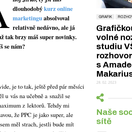
A
dlouhodobý
kurz online
marketingu
absolvoval
GRAFIK
ROZHO
relativně nedávno, ale já
Grafičko
už tak brzy máš super novinky.
volné noz
íš se nám?
studiu V
rozhovor
s Amade
Makariu
28. 02. 2023
de, je to tak, ještě před pár měsíci
ěl u vás na učebně a snažil se
maximum z lektorů. Tehdy mi
Naše soc
avou, že PPC je jako super, ale
sítě
sem měl strach, jestli bude mít