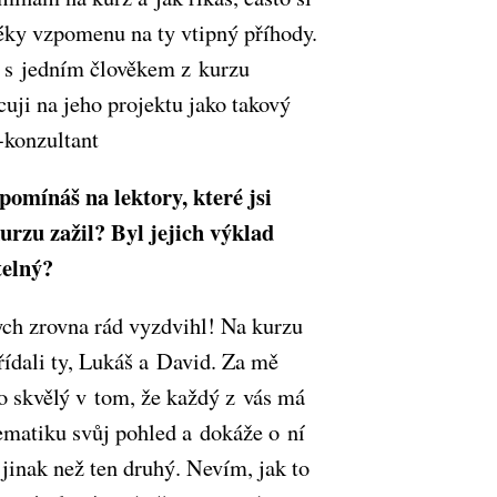
éky vzpomenu na ty vtipný příhody.
s jedním člověkem z kurzu
cuji na jeho projektu jako takový
konzultant
pomínáš na lektory, které jsi
rzu zažil? Byl jejich výklad
telný?
ych zrovna rád vyzdvihl! Na kurzu
třídali ty, Lukáš a David. Za mě
lo skvělý v tom, že každý z vás má
ematiku svůj pohled a dokáže o ní
 jinak než ten druhý. Nevím, jak to