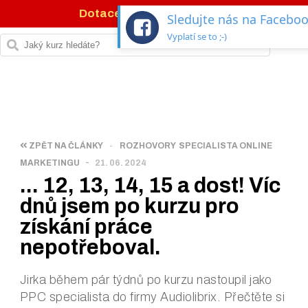
Dotace 77 %
na IT kurzy →
Sledujte nás na Facebo
Vyplatí se to ;-)
ZPĚT NA ČLÁNKY
-
ROZHOVORY
SPECIALISTA ONLINE
-
MARKETINGU
21. 06. 2024
... 12, 13, 14, 15 a dost! Víc
dnů jsem po kurzu pro
získání práce
nepotřeboval.
Jirka během pár týdnů po kurzu nastoupil jako
PPC specialista do firmy Audiolibrix. Přečtěte si