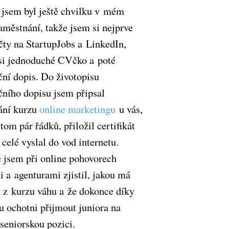
 jsem byl ještě chvilku v mém
aměstnání, takže jsem si nejprve
účty na StartupJobs a LinkedIn,
 si jednoduché CVčko a poté
ční dopis. Do životopisu
čního dopisu jsem připsal
ání kurzu
online marketingu
u vás,
tom pár řádků, přiložil certifikát
 celé vyslal do vod internetu.
 jsem při online pohovorech
i a agenturami zjistil, jakou má
át z kurzu váhu a že dokonce díky
u ochotni přijmout juniora na
seniorskou pozici.