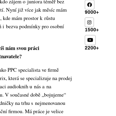
kdo zájem o juniora téměř bez
tí. Nyní již více jak měsíc mám
9000+
ů, kde mám prostor k růstu
ň i bezva podmínky pro osobní
1500+
íš nám svou práci
2200+
tnavatele?
ako PPC specialista ve firmě
ix, která se specializuje na prodej
aci audioknih u nás a na
u. V současné době „bojujeme“
edničky na trhu s nejmenovanou
ční firmou. Má práce je velice