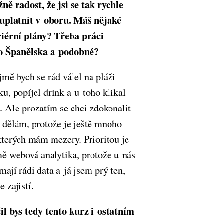
ě radost, že jsi se tak rychle
uplatnit v oboru. Máš nějaké
riérní plány? Třeba práci
ho Španělska a podobně?
mě bych se rád válel na pláži
u, popíjel drink a u toho klikal
 Ale prozatím se chci zdokonalit
 dělám, protože je ještě mnoho
 kterých mám mezery. Prioritou je
mě webová analytika, protože u nás
mají rádi data a já jsem prý ten,
e zajistí.
l bys tedy tento kurz i ostatním