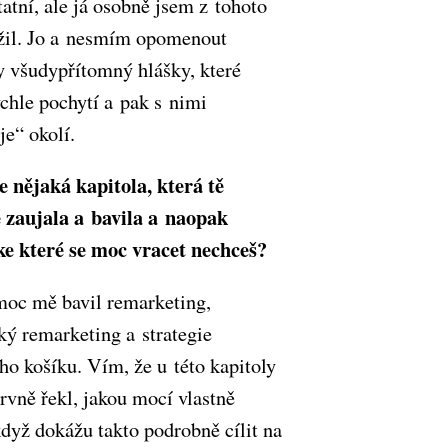
tatní, ale já osobně jsem z tohoto
žil. Jo a nesmím opomenout
 všudypřítomný hlášky, které
ychle pochytí a pak s nimi
je“ okolí.
je nějaká kapitola, která tě
 zaujala a bavila a naopak
ke které se moc vracet nechceš?
oc mě bavil remarketing,
ý remarketing a strategie
ho košíku. Vím, že u této kapitoly
rvně řekl, jakou mocí vlastně
když dokážu takto podrobně cílit na