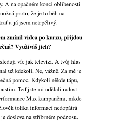
y. A na opačném konci oblíbenosti
možná proto, že je to běh na
rať a já jsem netrpělivý.
m zmínil videa po kurzu, přijdou
tečná? Využíváš jich?
sleduji víc jak televizi. A tvůj hlas
nal už kdekoli. Ne, vážně. Za mě je
tečná pomoc. Kdykoli někde tápu,
 pustím. Teď jste mi udělali radost
erformance Max kampaněmi, nikde
člověk tolika informací nedopátrá
o je doslova na stříbrném podnosu.