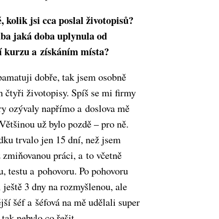
, kolik jsi cca poslal životopisů?
ba jaká doba uplynula od
í kurzu a získáním místa?
 pamatuji dobře, tak jsem osobně
n čtyři životopisy. Spíš se mi firmy
ry ozývaly napřímo a doslova mě
 Většinou už bylo pozdě – pro ně.
dku trvalo jen 15 dní, než jsem
ž zmiňovanou práci, a to včetně
u, testu a pohovoru. Po pohovoru
 ještě 3 dny na rozmyšlenou, ale
jší šéf a šéfová na mě udělali super
tak nebylo co řešit.