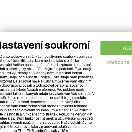
astavení soukromí
Ro
těchto webových stránkách používáme soubory cookies a
ší síťové identifikátory, které mohou také sloužit ke
Podrobné 
acování Vašich osobních údajů, např. způsob procházení
ich stránek, jaký obsah Vás zajímá a podobně. Tyto údaje
ou být využívány a ukládány námi a dalšími třetími
anami, např. společností Google. Tyto údaje nám pomáhají
vozovat a zlepšovat naše služby a můžeme Vám díky nim
é doporučovat obsah a zobrazovat personalizovanou
lamu na základě Vašich preferencí. Pro některé účely
acování takto získaných údajů je vyžadován Váš souhlas. V
padě, že se rozhodnete souhlas neudělit či jej odvoláte,
udeme Vám moci doručovat personalizovaný obsah
ebo se Vám bude zobrazovat méně relevantní reklama.
ouhlas nebo odvolání souhlasu může nepříznivě ovlivnit
ité vlastnosti a funkce těchto stránek. Použití některých dat
nutné k zajištění funkčnosti stránek a uživatelského bezpečí
ouhlas s jejich použitím nelze odvolat. Naše použití těchto
jů může zahrnovat také zpracování údajů ve třetích
ích mimo EU a EHS, zejména pak v USA.