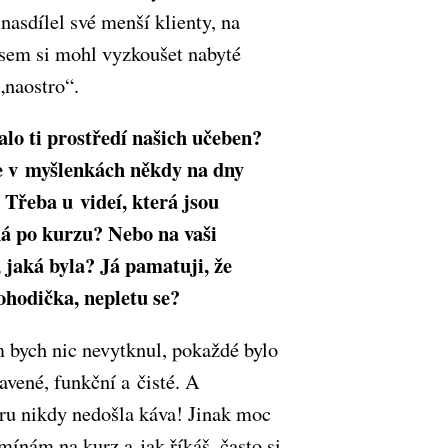
nasdílel své menší klienty, na
jsem si mohl vyzkoušet nabyté
„naostro“.
lo ti prostředí našich učeben?
e v myšlenkách někdy na dny
? Třeba u videí, která jsou
á po kurzu? Nebo na vaši
 jaká byla? Já pamatuji, že
ohodička, nepletu se?
bych nic nevytknul, pokaždé bylo
avené, funkční a čisté. A
ru nikdy nedošla káva! Jinak moc
mínám na kurz a jak říkáš, často si