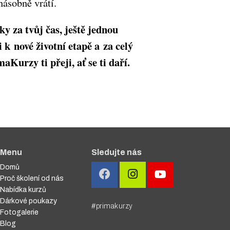
násobně vrátí.
íky za tvůj čas, ještě jednou
i k nové životní etapě a za celý
aKurzy ti přeji, ať se ti daří.
Menu
Sledujte nás
Domů
Proč školení od nás
Nabídka kurzů
Dárkové poukazy
#primakurzy
Fotogalerie
Blog