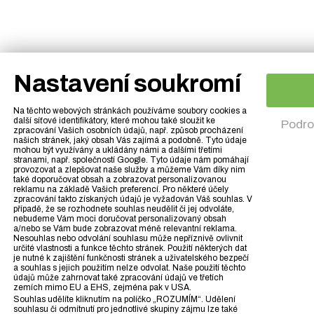
Nastavení soukromí
Na těchto webových stránkách používáme soubory cookies a
další síťové identifikátory, které mohou také sloužit ke
Podro
zpracování Vašich osobních údajů, např. způsob procházení
našich stránek, jaký obsah Vás zajímá a podobně. Tyto údaje
mohou být využívány a ukládány námi a dalšími třetími
stranami, např. společností Google. Tyto údaje nám pomáhají
provozovat a zlepšovat naše služby a můžeme Vám díky nim
také doporučovat obsah a zobrazovat personalizovanou
reklamu na základě Vašich preferencí. Pro některé účely
zpracování takto získaných údajů je vyžadován Váš souhlas. V
případě, že se rozhodnete souhlas neudělit či jej odvoláte,
nebudeme Vám moci doručovat personalizovaný obsah
a/nebo se Vám bude zobrazovat méně relevantní reklama.
Nesouhlas nebo odvolání souhlasu může nepříznivě ovlivnit
určité vlastnosti a funkce těchto stránek. Použití některých dat
je nutné k zajištění funkčnosti stránek a uživatelského bezpečí
a souhlas s jejich použitím nelze odvolat. Naše použití těchto
údajů může zahrnovat také zpracování údajů ve třetích
zemích mimo EU a EHS, zejména pak v USA.
Souhlas udělíte kliknutím na políčko „ROZUMÍM“. Udělení
souhlasu či odmítnutí pro jednotlivé skupiny zájmu lze také