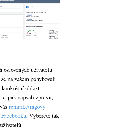
h oslovených uživatelů
e se na vašem pohybovali
o konkrétní oblast
) a pak napsali zprávu,
 váš
remarketingový
a Facebooku
. Vyberete tak
uživatelů.