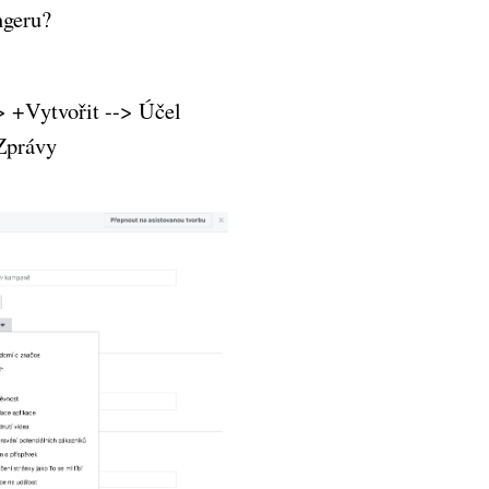
ngeru?
> +Vytvořit --> Účel
Zprávy