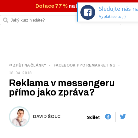
Dotace 77 %
na IT kurzy →
Sledujte nás 
Vyplatí se to ;-)
-
ZPĚT NA ČLÁNKY
-
FACEBOOK
PPC
REMARKETING
18. 04. 2018
Reklama v messengeru
přímo jako zpráva?
DAVID ŠOLC
Sdílet