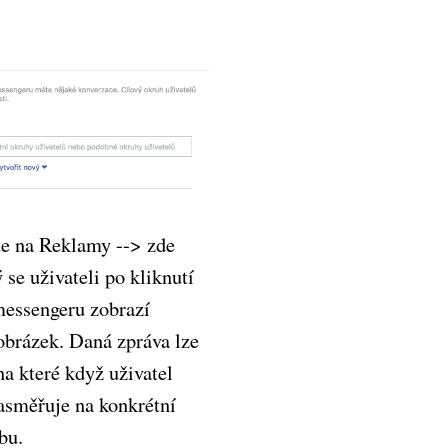
te na Reklamy --> zde
ý se uživateli po kliknutí
messengeru zobrazí
obrázek. Daná zpráva lze
na které když uživatel
nasměřuje na konkrétní
bu.