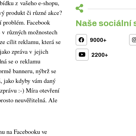
abídku z vašeho e-shopu,
vý produkt či různé akce?
ní problém. Facebook
Naše sociální 
je v různých možnostech
9000+
ze cílit reklamu, která se
jako zpráva v jejich
2200+
ná se o reklamu
ormě banneru, nýbrž se
á, jako kdyby vám daný
 zprávu :-) Míra otevření
rosto neuvěřitelná. Ale
amu na Facebooku ve