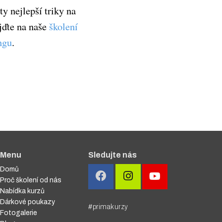
ty nejlepší triky na
jďte na naše
školení
ngu
.
Menu
Sledujte nás
Domů
Proč školení od nás
Nabídka kurzů
Dárkové poukazy
#primakurzy
Fotogalerie