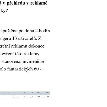
á v přehledu v reklamě
dky?
 spuštěna po dobu 2 hodin
ngeru 13 uživatelů. Z
nkrétní reklamu dokonce
tevření této reklamy
 stanovena, nicméně se
lo fantastických 60 -