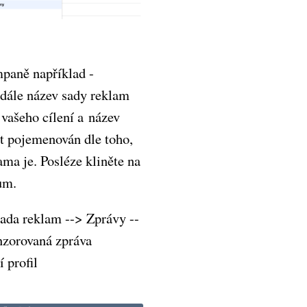
paně například -
 dále název sady reklam
 vašeho cílení a název
t pojemenován dle toho,
ma je. Posléze kliněte na
tům.
Sada reklam --> Zprávy --
nzorovaná zpráva
 profil