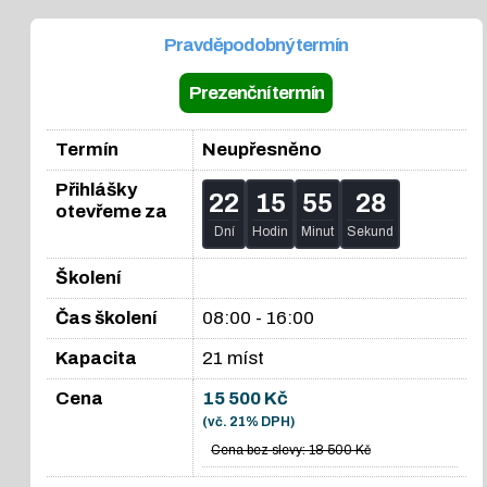
Pravděpodobný termín
Prezenční termín
Termín
Neupřesněno
Přihlášky
22
15
55
27
otevřeme za
Dní
Hodin
Minut
Sekund
Školení
Čas školení
08:00 - 16:00
Kapacita
21 míst
Cena
15 500 Kč
(vč. 21% DPH)
Cena bez slevy:
18 500 Kč