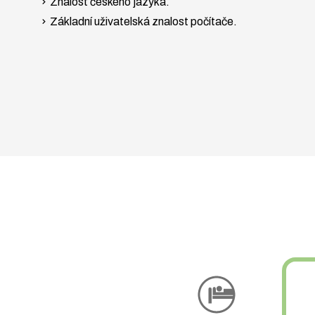
Znalost českého jazyka.
Základní uživatelská znalost počítače.