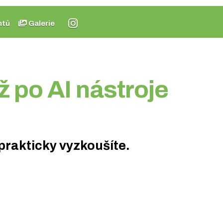
ntů
Galerie
ž po AI nástroje
prakticky vyzkoušíte.