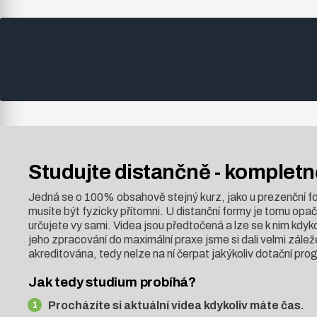
Studujte distančně -
kompletně
Jedná se o 100% obsahově stejný kurz, jako u prezenční fo
musíte být fyzicky přítomni. U distanční formy je tomu opač
určujete vy sami. Videa jsou předtočená a lze se k nim kdy
jeho zpracování do maximální praxe jsme si dali velmi zálež
akreditována, tedy nelze na ní čerpat jakýkoliv dotační pro
Jak tedy studium probíhá?
Procházíte si aktuální videa kdykoliv máte čas.