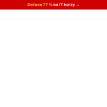
Dotace 77 %
na IT kurzy →