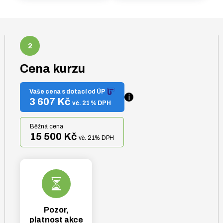
Cena kurzu
Vaše cena s dotací od ÚP
i
3 607 Kč
vč. 21 % DPH
Běžná cena
15 500 Kč
vč. 21% DPH
Pozor,
platnost akce