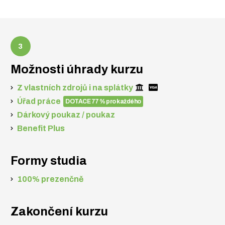
Možnosti úhrady kurzu
Z vlastních zdrojů i na splátky
Úřad práce
DOTACE 77 % pro každého
Dárkový poukaz / poukaz
Benefit Plus
Formy studia
100% prezenčně
Zakončení kurzu