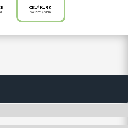
CE
CELÝ KURZ
ma
i ve formě videí