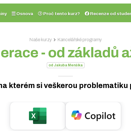
íny
Osnova
Proč tento kurz?
Recenze od stude
Naše kurzy
Kancelářské programy
race - od základů a
od Jakuba Menšíka
na kterém si veškerou problematiku 