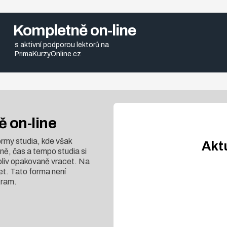
Kompletně on-line
s aktivní podporou lektorů na
PrimaKurzyOnline.cz
 on-line
rmy studia, kde však
Akt
ně, čas a tempo studia si
koliv opakovaně vracet. Na
et. Tato forma není
gram.