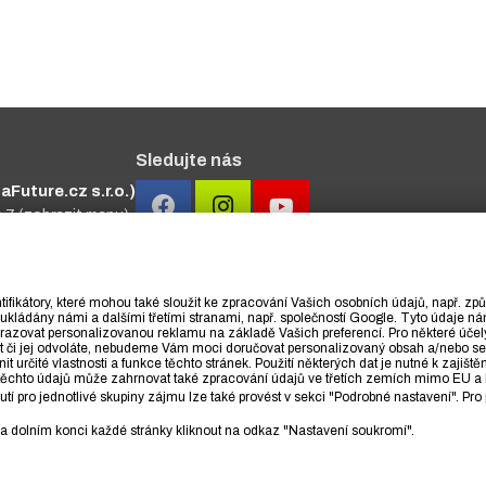
Sledujte nás
Future.cz s.r.o.)
a 7
(zobrazit mapu)
#primakurzy
ifikátory, které mohou také sloužit ke zpracování Vašich osobních údajů, např. z
ukládány námi a dalšími třetími stranami, např. společností Google. Tyto údaje 
azovat personalizovanou reklamu na základě Vašich preferencí. Pro některé účel
lit či jej odvoláte, nebudeme Vám moci doručovat personalizovaný obsah a/nebo
určité vlastnosti a funkce těchto stránek. Použití některých dat je nutné k zajištěn
ití těchto údajů může zahrnovat také zpracování údajů ve třetích zemích mimo EU
 pro jednotlivé skupiny zájmu lze také provést v sekci "Podrobné nastavení". Pro 
 na dolním konci každé stránky kliknout na odkaz "Nastavení soukromí".
 osobních údajů