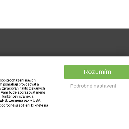
Rozumím
působ procházení našich
nám pomáhají provozovat a
Podrobné nastavení
y zpracování takto získaných
 se Vám bude zobrazovat méně
í funkčnosti stránek a
 a EHS, zejména pak v USA.
podrobnější sdělení klikněte na