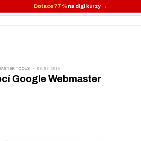
Dotace 77 %
na digi kurzy →
-
MASTER TOOLS
09. 07. 2015
mocí Google Webmaster