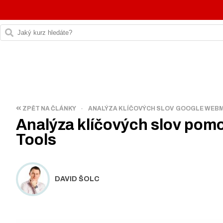
ZPĚT NA ČLÁNKY
-
ANALÝZA KLÍČOVÝCH SLOV
GOOGLE WEB
Analýza klíčových slov po
Tools
DAVID ŠOLC