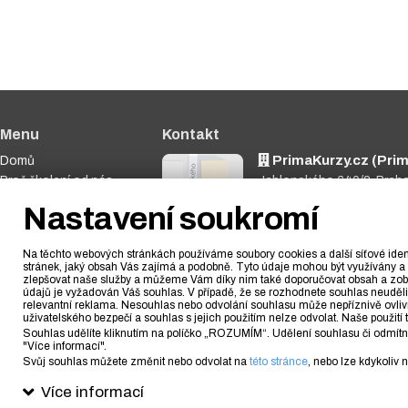
Menu
Kontakt
PrimaKurzy.cz (Prima
Domů
Proč školení od nás
Jablonského 640/2, Prah
Nabídka kurzů
773 348 790
Nastavení soukromí
Dárkové poukazy
info@primakurzy.cz
Fotogalerie
Na těchto webových stránkách používáme soubory cookies a další síťové ident
Blog
stránek, jaký obsah Vás zajímá a podobně. Tyto údaje mohou být využívány a 
zlepšovat naše služby a můžeme Vám díky nim také doporučovat obsah a zobr
Nastavení soukromí
údajů je vyžadován Váš souhlas. V případě, že se rozhodnete souhlas neudě
Kontakt
relevantní reklama. Nesouhlas nebo odvolání souhlasu může nepříznivě ovlivnit 
uživatelského bezpečí a souhlas s jejich použitím nelze odvolat. Naše použ
Souhlas udělíte kliknutím na políčko „ROZUMÍM“. Udělení souhlasu či odmítnutí
"Více informací".
Svůj souhlas můžete změnit nebo odvolat na
této stránce
, nebo lze kdykoliv
© 2010 - 2026 PrimaFuture.cz s.r.o. /
O cookies
/
Ochrana
Více informací