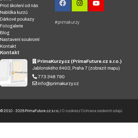
Proč školení od nás
Nabídka kurzů
Dárkové poukazy
#primakurzy
Fotogalerie
Blog
Nastavení soukromí
Kontakt
Kontakt
PrimaKurzy.cz (PrimaFuture.cz s.r.o.)
Jablonského 640/2, Praha 7
(zobrazit mapu)
773 348 790
info@primakurzy.cz
© 2010 - 2026 PrimaFuture.cz s.r.o. /
O cookies
/
Ochrana osobních údajů