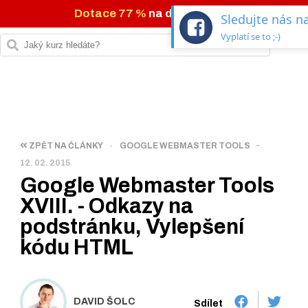
Dotace 77 %
na digi kurzy →
Sledujte nás 
Vyplatí se to ;-)
-
ZPĚT NA ČLÁNKY
-
GOOGLE WEBMASTER TOOLS
12. 02. 2015
Google Webmaster Tools
XVIII. - Odkazy na
podstránku, Vylepšení
kódu HTML
DAVID ŠOLC
Sdílet