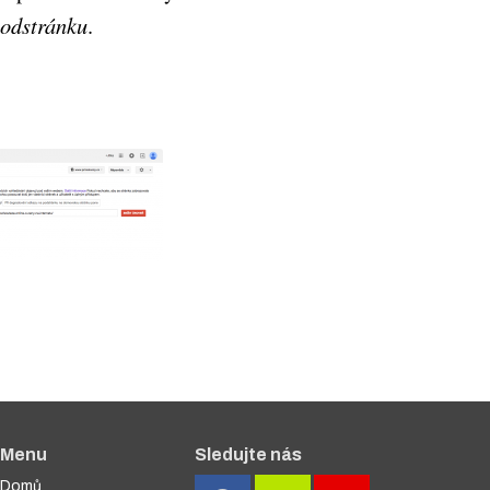
odstránku
.
Menu
Sledujte nás
Domů