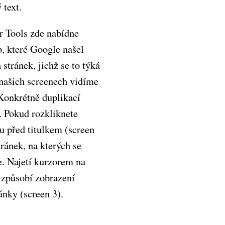
 text.
 Tools zde nabídne
, které Google našel
stránek, jichž se to týká
 našich screenech vidíme
 Konkrétně duplikací
k. Pokud rozkliknete
u před titulkem (screen
tránek, na kterých se
e. Najetí kurzorem na
 způsobí zobrazení
ánky (screen 3).
EEN 1