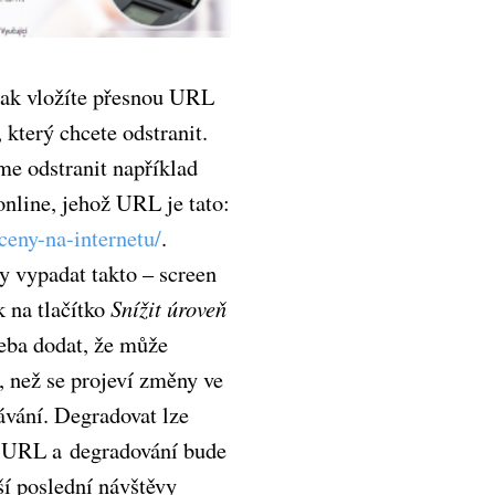
ak vložíte přesnou URL
který chcete odstranit.
e odstranit například
nline, jehož URL je tato:
ceny-na-internetu/
.
y vypadat takto – screen
k na tlačítko
Snížit úroveň
třeba dodat, že může
, než se projeví změny ve
ávání. Degradovat lze
s URL a degradování bude
aší poslední návštěvy