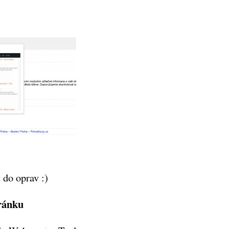
 do oprav :)
ránku