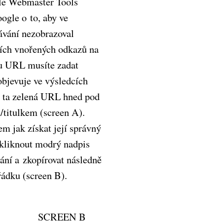
le Webmaster Tools
ogle o to, aby ve
ávání nezobrazoval
cích vnořených odkazů na
u URL musíte zadat
 objevuje ve výsledcích
to ta zelená URL hned pod
titulkem (screen A).
m jak získat její správný
zkliknout modrý nadpis
ání a zkopírovat následně
ádku (screen B).
EEN A
EEN B