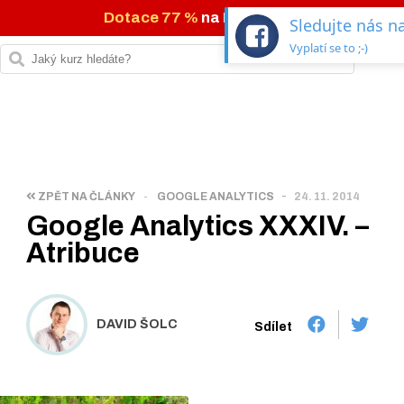
Dotace 77 %
na IT kurzy →
Sledujte nás 
Vyplatí se to ;-)
-
ZPĚT NA ČLÁNKY
-
GOOGLE ANALYTICS
24. 11. 2014
Google Analytics XXXIV. –
Atribuce
DAVID ŠOLC
Sdílet