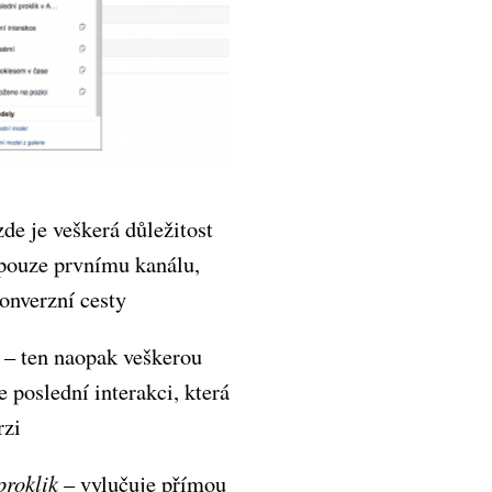
de je veškerá důležitost
pouze prvnímu kanálu,
onverzní cesty
– ten naopak veškerou
e poslední interakci, která
rzi
proklik
– vylučuje přímou