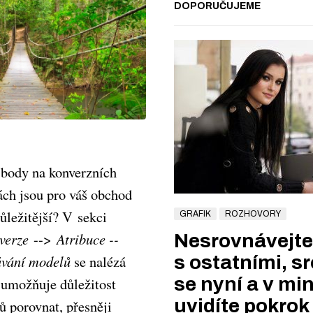
DOPORUČUJEME
 body na konverzních
ách jsou pro váš obchod
ůležitější? V sekci
GRAFIK
ROZHOVORY
verze
-->
Atribuce --
Nesrovnávejte
ávání modelů
se nalézá
s ostatními, s
se nyní a v min
 umožňuje důležitost
uvidíte pokrok
ů porovnat, přesněji