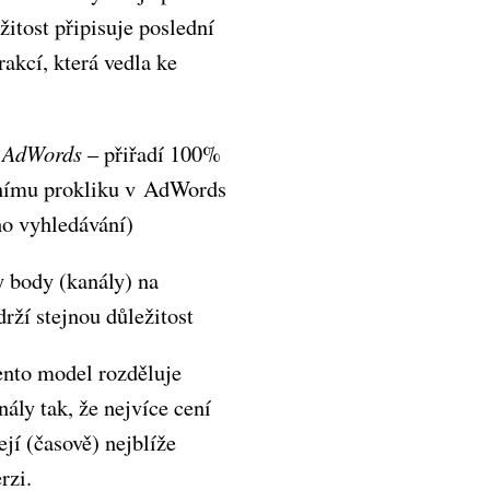
žitost připisuje poslední
rakcí, která vedla ke
v AdWords
– přiřadí 100%
dnímu prokliku v AdWords
ho vyhledávání)
 body (kanály) na
drží stejnou důležitost
ento model rozděluje
nály tak, že nejvíce cení
ejí (časově) nejblíže
rzi.