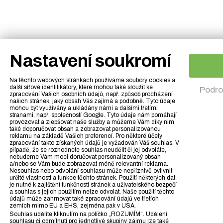
Nastavení soukromí
Na těchto webových stránkách používáme soubory cookies a
další síťové identifikátory, které mohou také sloužit ke
Podro
zpracování Vašich osobních údajů, např. způsob procházení
našich stránek, jaký obsah Vás zajímá a podobně. Tyto údaje
mohou být využívány a ukládány námi a dalšími třetími
stranami, např. společností Google. Tyto údaje nám pomáhají
provozovat a zlepšovat naše služby a můžeme Vám díky nim
také doporučovat obsah a zobrazovat personalizovanou
reklamu na základě Vašich preferencí. Pro některé účely
zpracování takto získaných údajů je vyžadován Váš souhlas. V
případě, že se rozhodnete souhlas neudělit či jej odvoláte,
nebudeme Vám moci doručovat personalizovaný obsah
a/nebo se Vám bude zobrazovat méně relevantní reklama.
Nesouhlas nebo odvolání souhlasu může nepříznivě ovlivnit
určité vlastnosti a funkce těchto stránek. Použití některých dat
je nutné k zajištění funkčnosti stránek a uživatelského bezpečí
a souhlas s jejich použitím nelze odvolat. Naše použití těchto
údajů může zahrnovat také zpracování údajů ve třetích
zemích mimo EU a EHS, zejména pak v USA.
Souhlas udělíte kliknutím na políčko „ROZUMÍM“. Udělení
souhlasu či odmítnutí pro jednotlivé skupiny zájmu lze také