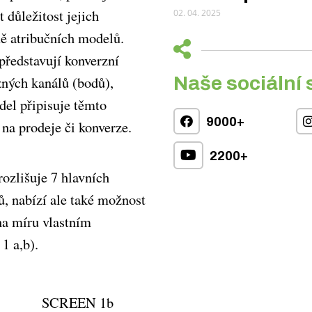
 důležitost jejich
02. 04. 2025
ě atribučních modelů.
představují konverzní
zných kanálů (bodů),
Naše sociální 
el připisuje těmto
9000+
na prodeje či konverze.
2200+
ozlišuje 7 hlavních
, nabízí ale také možnost
na míru vlastním
1 a,b).
EEN 1a
EN 1b