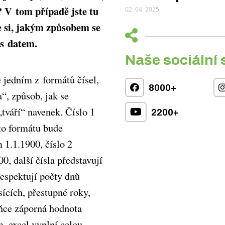
t? V tom případě jste tu
02. 04. 2025
 si, jakým způsobem se
 s datem.
Naše sociální 
 jedním z formátů čísel,
8000+
“, způsob, jak se
tváří“ navenek. Číslo 1
2200+
to formátu bude
 1.1.1900, číslo 2
0, další čísla představují
respektují počty dnů
ících, přestupné roky,
uňce záporná hodnota
, excel vyplní celou