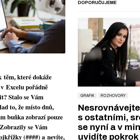
DOPORUČUJEME
 k těm, které dokáže
v Excelu pořádně
it? Stalo se Vám
GRAFIK
ROZHOVORY
lad to, že místo dnů,
Nesrovnávejte
ám buňka zobrazí pouze
s ostatními, s
? Zobrazily se Vám
se nyní a v min
uvidíte pokrok
jkřížky (####) a nevíte,