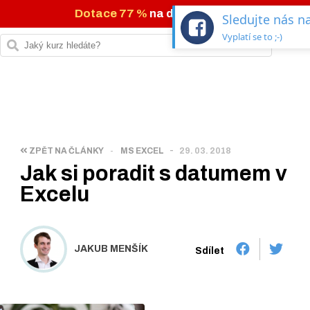
Dotace 77 %
na digi kurzy →
Sledujte nás 
Vyplatí se to ;-)
-
ZPĚT NA ČLÁNKY
-
MS EXCEL
29. 03. 2018
Jak si poradit s datumem v
Excelu
JAKUB MENŠÍK
Sdílet