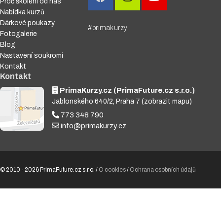
Proč školení od nás
Nabídka kurzů
Dárkové poukazy
#primakurzy
Fotogalerie
Blog
Nastavení soukromí
Kontakt
Kontakt
PrimaKurzy.cz (PrimaFuture.cz s.r.o.)
Jablonského 640/2, Praha 7
(zobrazit mapu)
773 348 790
info@primakurzy.cz
© 2010 - 2026 PrimaFuture.cz s.r.o. /
O cookies
/
Ochrana osobních údajů