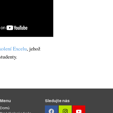
kolení Excelu
, jehož
 studenty.
Menu
Sledujte nás
Domů