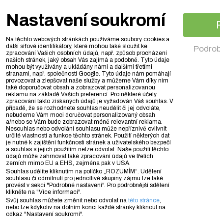
Nastavení soukromí
Na těchto webových stránkách používáme soubory cookies a
další síťové identifikátory, které mohou také sloužit ke
Podrob
zpracování Vašich osobních údajů, např. způsob procházení
našich stránek, jaký obsah Vás zajímá a podobně. Tyto údaje
mohou být využívány a ukládány námi a dalšími třetími
stranami, např. společností Google. Tyto údaje nám pomáhají
provozovat a zlepšovat naše služby a můžeme Vám díky nim
také doporučovat obsah a zobrazovat personalizovanou
reklamu na základě Vašich preferencí. Pro některé účely
zpracování takto získaných údajů je vyžadován Váš souhlas. V
případě, že se rozhodnete souhlas neudělit či jej odvoláte,
nebudeme Vám moci doručovat personalizovaný obsah
a/nebo se Vám bude zobrazovat méně relevantní reklama.
Nesouhlas nebo odvolání souhlasu může nepříznivě ovlivnit
určité vlastnosti a funkce těchto stránek. Použití některých dat
je nutné k zajištění funkčnosti stránek a uživatelského bezpečí
a souhlas s jejich použitím nelze odvolat. Naše použití těchto
údajů může zahrnovat také zpracování údajů ve třetích
zemích mimo EU a EHS, zejména pak v USA.
Souhlas udělíte kliknutím na políčko „ROZUMÍM“. Udělení
souhlasu či odmítnutí pro jednotlivé skupiny zájmu lze také
provést v sekci "Podrobné nastavení". Pro podrobnější sdělení
klikněte na "Více informací".
Svůj souhlas můžete změnit nebo odvolat na
této stránce
,
nebo lze kdykoliv na dolním konci každé stránky kliknout na
odkaz "Nastavení soukromí".