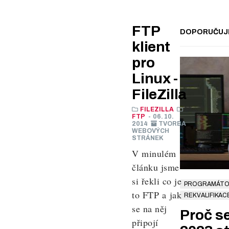
FTP
DOPORUČUJ
klient
pro
Linux -
FileZilla
FILEZILLA
FTP
- 06. 10.
2014
TVORBA
WEBOVÝCH
STRÁNEK
V minulém
článku jsme
si řekli co je
PROGRAMÁTOR
to FTP a jak
REKVALIFIKAC
se na něj
Proč se
připojí