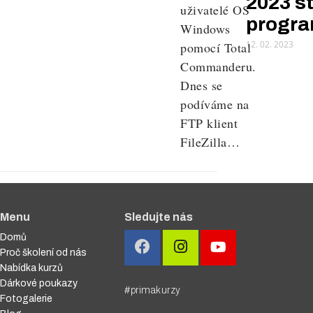
2023 s
uživatelé OS
progr
Windows
12. 02. 2023
pomocí Total
Commanderu.
Dnes se
podíváme na
FTP klient
FileZilla…
Menu
Sledujte nás
Domů
Proč školení od nás
Nabídka kurzů
Dárkové poukazy
#primakurzy
Fotogalerie