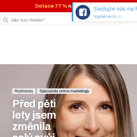
Dotace 77 %
na IT kurzy →
Sledujte nás na
Vyplatí se to ;-)
Rozhovory
Specialista online marketingu
Před pěti
lety jsem
změnila