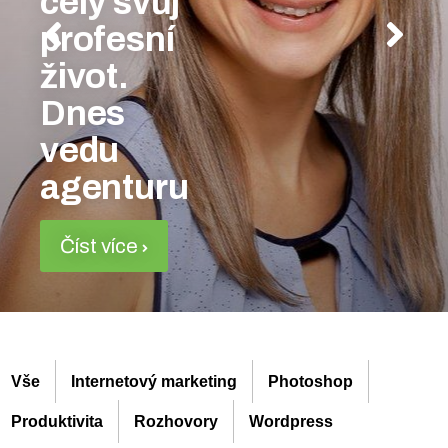
celý svůj
profesní
život.
Dnes
vedu
agenturu
Číst více
Vše
Internetový marketing
Photoshop
Produktivita
Rozhovory
Wordpress