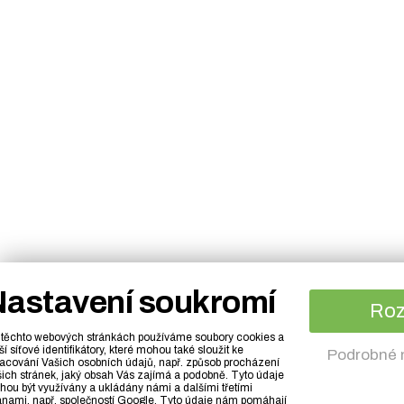
astavení soukromí
Ro
těchto webových stránkách používáme soubory cookies a
ší síťové identifikátory, které mohou také sloužit ke
Podrobné 
acování Vašich osobních údajů, např. způsob procházení
ich stránek, jaký obsah Vás zajímá a podobně. Tyto údaje
ou být využívány a ukládány námi a dalšími třetími
anami, např. společností Google. Tyto údaje nám pomáhají