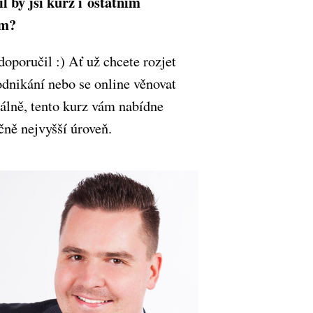
l by jsi kurz i ostatním
ům?
oporučil :) Ať už chcete rozjet
odnikání nebo se online věnovat
álně, tento kurz vám nabídne
čně nejvyšší úroveň.