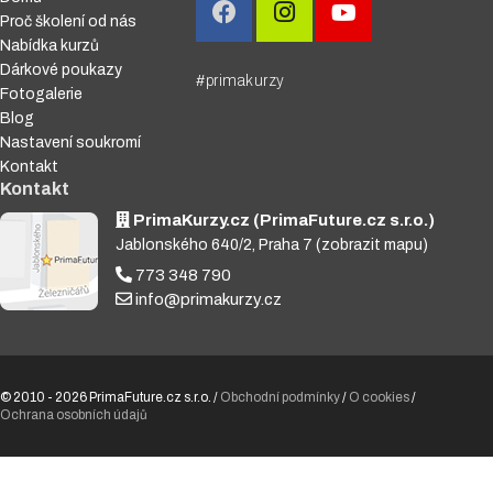
Proč školení od nás
Nabídka kurzů
Dárkové poukazy
#primakurzy
Fotogalerie
Blog
Nastavení soukromí
Kontakt
Kontakt
PrimaKurzy.cz (PrimaFuture.cz s.r.o.)
Jablonského 640/2, Praha 7
(zobrazit mapu)
773 348 790
info@primakurzy.cz
© 2010 - 2026 PrimaFuture.cz s.r.o. /
Obchodní podmínky
/
O cookies
/
Ochrana osobních údajů