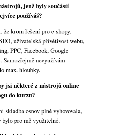
nástrojů, jenž byly součástí
nejvíce používáš?
i, že krom řešení pro e-shopy,
SEO, uživatelská přívětivost webu,
ding, PPC, Facebook, Google
s. Samozřejmě nevyužívám
do max. hloubky.
by jsi některé z nástrojů online
ngu do kurzu?
i skladba osnov plně vyhovovala,
 bylo pro mě využitelné.