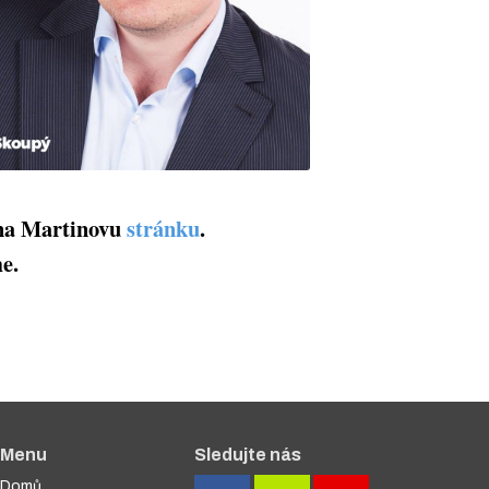
na Martinovu
stránku
.
e.
Menu
Sledujte nás
Domů