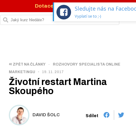
Dotace 77 %
na IT kurzy →
Sledujte nás na Facebo
Vyplatí se to ;-)
ZPĚT NA ČLÁNKY
-
ROZHOVORY
SPECIALISTA ONLINE
-
MARKETINGU
19. 11. 2017
Životní restart Martina
Skoupého
DAVID ŠOLC
Sdílet