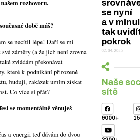
srovnáve
 našem rozhovoru.
se nyní
a v minul
 současné době máš?
tak uvidí
pokrok
m se necítil lépe! Daří se mi
 své záměry (a že jich není zrovna
02. 04. 2025
 také zvládám překonávat
y, které k podnikání přirozeně
stu, buduji, zakázek umím získat
Naše soc
sítě
ost. Co více si přát?
fesi se momentálně věnuješ
9000+
1
čas a energii teď dávám do dvou
2200+