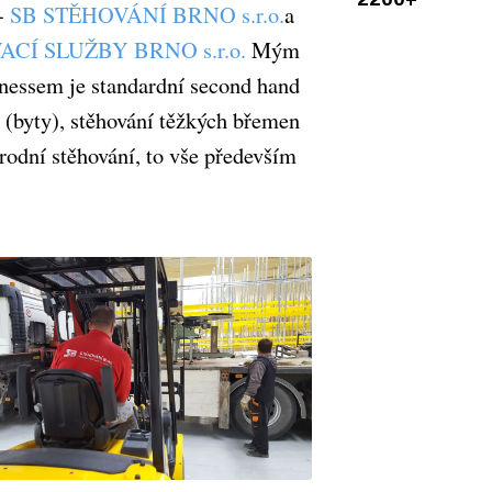
 -
SB STĚHOVÁNÍ BRNO s.r.o.
a
CÍ SLUŽBY BRNO s.r.o.
Mým
inessem je standardní second hand
 (byty), stěhování těžkých břemen
rodní stěhování, to vše především