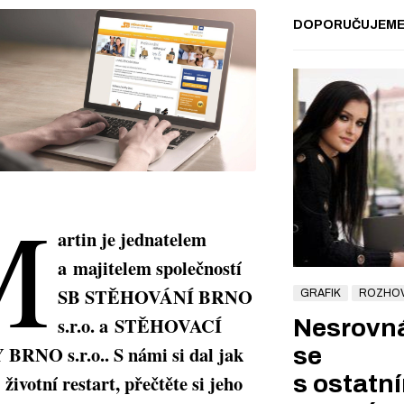
DOPORUČUJEM
M
artin je jednatelem
a majitelem společností
SB STĚHOVÁNÍ BRNO
GRAFIK
ROZHO
s.r.o. a STĚHOVACÍ
Nesrovná
RNO s.r.o.. S námi si dal jak
se
 životní restart, přečtěte si jeho
s ostatní