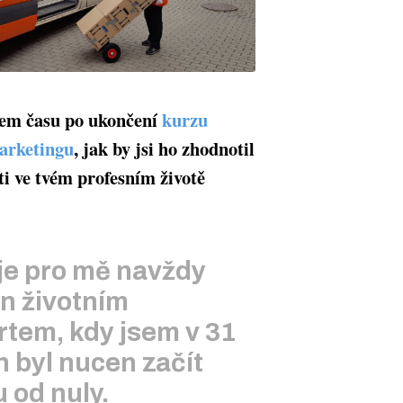
pem času po ukončení
kurzu
arketingu
, jak by jsi ho zhodnotil
ti ve tvém profesním životě
je pro mě navždy
n životním
rtem, kdy jsem v 31
h byl nucen začít
 od nuly.