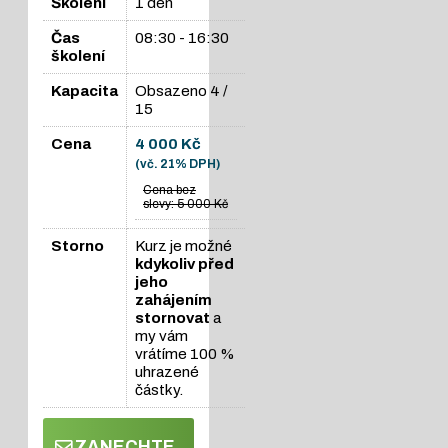
Školení
1 den
Čas
08:30 - 16:30
školení
Kapacita
Obsazeno
4 /
15
Cena
4 000 Kč
(vč. 21% DPH)
Cena bez
slevy:
5 000 Kč
Storno
Kurz je možné
kdykoliv před
jeho
zahájením
stornovat
a
my vám
vrátíme 100 %
uhrazené
částky.
ZANECHTE