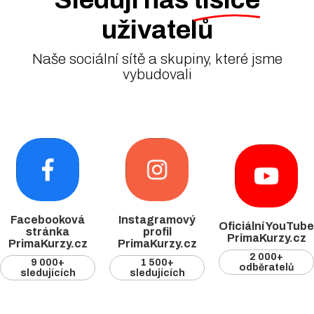
uživatelů
Naše sociální sítě a skupiny, které jsme
vybudovali
Facebooková
Instagramový
Oficiální YouTube
stránka
profil
PrimaKurzy.cz
PrimaKurzy.cz
PrimaKurzy.cz
2 000+
9 000+
1 500+
odběratelů
sledujících
sledujících