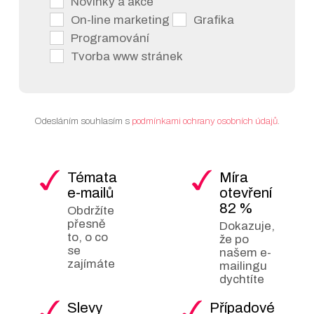
Novinky a akce
On-line marketing
Grafika
Na LinkedIn můžete
Programování
jednoduše najít vaše
Tvorba www stránek
budoucí zaměstnání, či
naopak zveřejňovat
pracovní příležitosti ve
vaší společnosti. Toto
Odesláním souhlasím s
podmínkami ochrany osobních údajů
.
školení je zejména
vhodné pro ty, kteří chtějí
více zviditelnit svůj
Témata
Míra
„brand“, ať už osobní či
e-mailů
otevření
firemní a také pro
82 %
Obdržíte
uživatele, kteří se chtějí
přesně
Dokazuje,
naučit, jak správně a
to, o co
že po
se
našem e-
efektivně vytvářet
zajímáte
mailingu
inzerci na LinkedIn.
dychtíte
Jednou z velkých výhod
Slevy
Případové