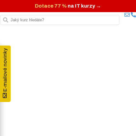
Dotace 77 %
na IT kurzy →
E-mailové novinky