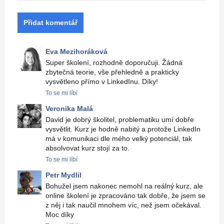
Přidat komentář
Eva Mezihoráková
Super školení, rozhodně doporučuji. Žádná
zbytečná teorie, vše přehledně a prakticky
vysvětleno přímo v LinkedInu. Díky!
To se mi líbí
Veronika Malá
David je dobrý školitel, problematiku umí dobře
vysvětlit. Kurz je hodně nabitý a protože LinkedIn
má v komunikaci dle mého velký potenciál, tak
absolvovat kurz stojí za to.
To se mi líbí
Petr Mydlil
Bohužel jsem nakonec nemohl na reálný kurz, ale
online školení je zpracováno tak dobře, že jsem se
z něj i tak naučil mnohem víc, než jsem očekával.
Moc díky