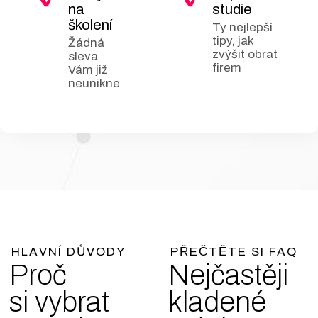
sociální sítě LinkedIn je
na
studie
to, že většina uživatelů,
školení
Ty nejlepší
kteří zde jsou s ní neumí
tipy, jak
Žádná
zvýšit obrat
pracovat. Uvádí se, že
sleva
firem
Vám již
pouze 3 % uživatelů v
neunikne
ČR využívá potenciál
této sociální sítě na plno.
Chcete být mezi nimi i
vy?
HLAVNÍ DŮVODY
PŘEČTĚTE SI FAQ
Proč
Nejčastěji
si vybrat
kladené