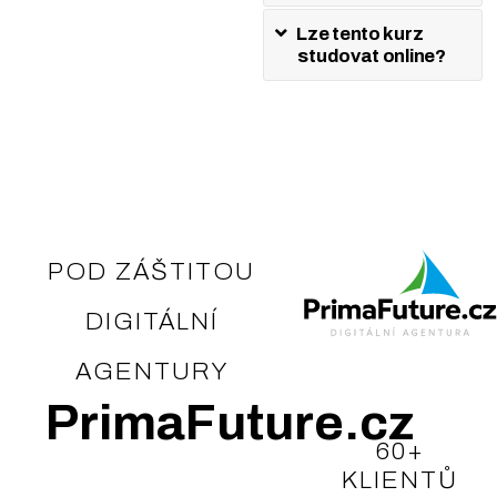
jakékoli společnosti
Lze tento kurz
a vytvářet i efektivní
studovat online?
reklamy vč. velmi
pokročilé strategie
remarketingu
efektivní délka kurzu 8
hodin
POD ZÁŠTITOU
DIGITÁLNÍ
AGENTURY
PrimaFuture.cz
60+
KLIENTŮ