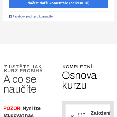
Načíst další komentáře (celkem 10)
Facebook plugin pro komentáře
ZJISTĚTE JAK
KOMPLETNÍ
KURZ PROBÍHÁ
Osnova
A co se
kurzu
naučíte
POZOR!
Nyní lze
Založení
01
studovat náš