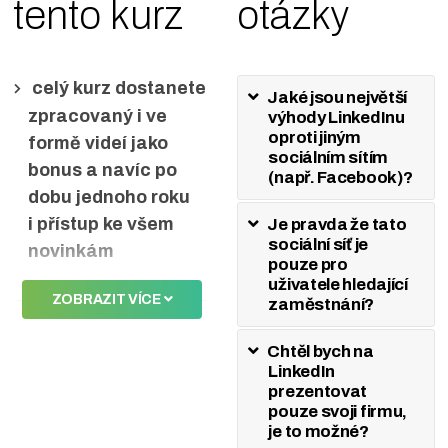
tento kurz
otázky
celý kurz dostanete
Jaké jsou největší
zpracovaný i ve
výhody LinkedInu
oproti jiným
formě videí jako
sociálním sítím
bonus a navíc po
(např. Facebook)?
dobu jednoho roku
i přístup ke všem
Je pravda že tato
sociální síť je
novinkám
pouze pro
uživatele hledající
certifikát o úspěšném
ZOBRAZIT VÍCE
zaměstnání?
ukončení kurzu
Chtěl bych na
garance, že po
LinkedIn
dokončení kurzu bude
prezentovat
uživatel schopen
pouze svoji firmu,
je to možné?
spravovat LinkedIn