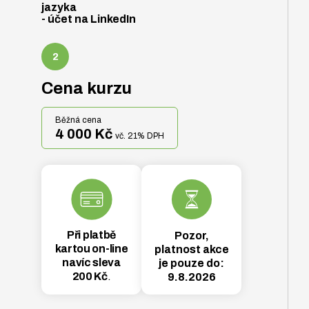
jazyka
- účet na LinkedIn
Cena kurzu
Běžná cena
4 000 Kč
vč. 21% DPH
Při platbě
Pozor,
kartou on-line
platnost akce
navíc sleva
je pouze do:
200 Kč
.
9.8.2026