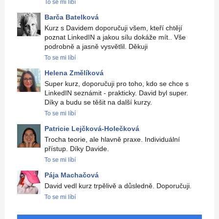
To se mi líbí
Barča Batelková
Kurz s Davidem doporučuji všem, kteří chtějí
poznat LinkedIN a jakou sílu dokáže mít.. Vše
podrobně a jasně vysvětlil. Děkuji
To se mi líbí
Helena Změlíková
Super kurz, doporučuji pro toho, kdo se chce s
LinkedIN seznámit - prakticky. David byl super.
Díky a budu se těšit na další kurzy.
To se mi líbí
Patricie Lejčková-Holečková
Trocha teorie, ale hlavně praxe. Individuální
přístup. Díky Davide.
To se mi líbí
Pája Machačová
David vedl kurz trpělivě a důsledně. Doporučuji.
To se mi líbí