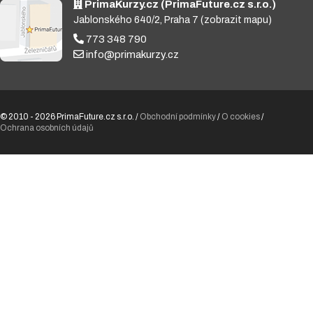
PrimaKurzy.cz (PrimaFuture.cz s.r.o.)
Jablonského 640/2, Praha 7
(zobrazit mapu)
773 348 790
info@primakurzy.cz
© 2010 - 2026 PrimaFuture.cz s.r.o. /
Obchodní podmínky
/
O cookies
/
Ochrana osobních údajů