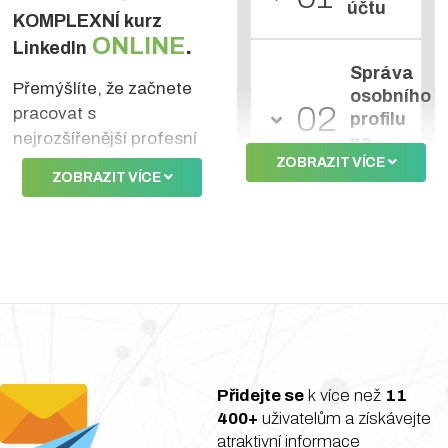
účtu
KOMPLEXNÍ kurz
ONLINE
.
LinkedIn
Správa
Přemýšlíte, že začnete
osobního
02
pracovat s
profilu
nejrozšířenější profesní
na
sítí na světě? S LinkedIn
ZOBRAZIT VÍCE
LinkedIn
ZOBRAZIT VÍCE
začínáte a nebo už máte
nějaké zkušenosti, ale
Síť
03
nevíte, jak tuto sociální
kontaktů
síť efektivně využívat?
Ztrácíte se a zbytečně
utrácíte finanční
Tvorba
04
prostředky v inzerci na
obsahu
LinkedIn?
Přidejte se
k více než
11
Přesně pro vás je
Stránka
05
400+
uživatelům a získávejte
nachystaný náš nový
společnost
atraktivní informace