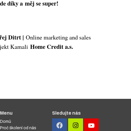
de díky a měj se super!
ej Ditrt |
Online marketing and sales
Home Credit a.s.
ojekt Kamali
Menu
Sledujte nás
Domů
Proč školení od nás