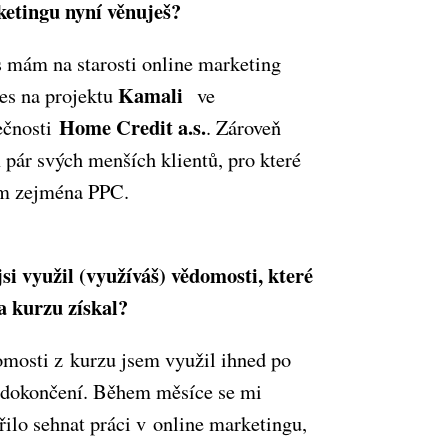
etingu nyní věnuješ?
 mám na starosti online marketing
Kamali
les na projektu
ve
Home Credit a.s.
ečnosti
. Zároveň
pár svých menších klientů, pro které
m zejména PPC.
jsi využil (využíváš) vědomosti, které
na kurzu získal?
mosti z kurzu jsem využil ihned po
 dokončení. Během měsíce se mi
řilo sehnat práci v online marketingu,