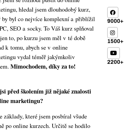
etingu, hledal jsem dlouhodobý kurz,
ý by byl co nejvíce komplexní a přiblížil
9000+
PC, SEO a socky. To Váš kurz splňoval
 jen to, po kurzu jsem měl v té době
1500+
ad k tomu, abych se v online
etingu vydal téměř jakýmkoliv
2200+
Mimochodem, díky za to!
rem.
jsi před školením již nějaké znalosti
line marketingu?
e základy, které jsem posbíral všude
ě po online kurzech. Určitě se hodilo