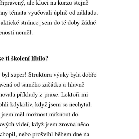
řipravený, ale kluci na kurzu stejně
hny témata vyučovali úplně od základu.
raktické stránce jsem do té doby žádné
enosti neměl.
e ti školení líbilo?
 byl super! Struktura výuky byla dobře
avená od samého začátku a hlavně
hovala příklady z praxe. Lektoři mi
hli kdykoliv, když jsem se nechytal.
 jsem měl možnost mrknout do
ových videí, když jsem zrovna něco
chopil, nebo prošvihl během dne na