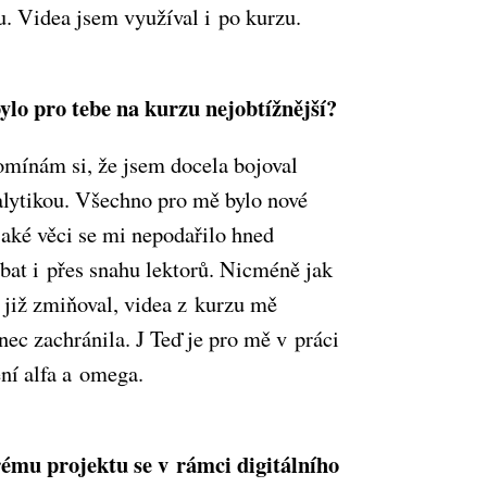
u. Videa jsem využíval i po kurzu.
ylo pro tebe na kurzu nejobtížnější?
mínám si, že jsem docela bojoval
alytikou. Všechno pro mě bylo nové
jaké věci se mi nepodařilo hned
ebat i přes snahu lektorů. Nicméně jak
 již zmiňoval, videa z kurzu mě
nec zachránila. J Teď je pro mě v práci
ní alfa a omega.
ému projektu se v rámci digitálního