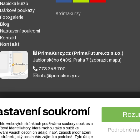
Nabídka kurzů
Dárkové poukazy
#primakurzy
Fotogalerie
Blog
Nastavení soukromí
Kontakt
Kontakt
PrimaKurzy.cz (PrimaFuture.cz s.r.o.)
Jablonského 640/2, Praha 7
(zobrazit mapu)
773 348 790
info@primakurzy.cz
© 2010 - 2026 PrimaFuture.cz s.r.o. /
Obchodní podmínky
/
O cookies
/
stavení soukromí
Ochrana osobních údajů
Rozu
hto webových stránkách používáme soubory cookies a
íťové identifikátory, které mohou také sloužit ke
Podrobné na
vání Vašich osobních údajů, např. způsob procházení
 stránek, jaký obsah Vás zajímá a podobně. Tyto údaje