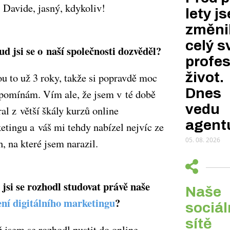
 Davide, jasný, kdykoliv!
lety j
změni
celý s
d jsi se o naší společnosti dozvěděl?
profes
život.
u to už 3 roky, takže si popravdě moc
Dnes
pomínám. Vím ale, že jsem v té době
vedu
ral z větší škály kurzů online
agent
etingu a váš mi tehdy nabízel nejvíc ze
05. 08. 2026
h, na které jsem narazil.
 jsi se rozhodl studovat právě naše
Naše
ení digitálního marketingu
?
sociál
sítě
 jsem se rozhodl pustit do online