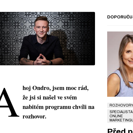
DOPORUČU
A
hoj Ondro, jsem moc rád,
že jsi si našel ve svém
nabitém programu chvíli na
ROZHOVOR
SPECIALISTA
rozhovor.
ONLINE
MARKETING
Před p