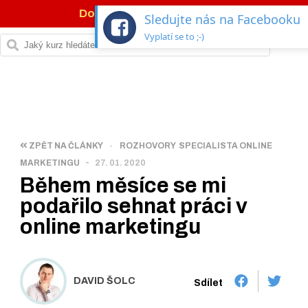
Dotace 77 %
na IT kurzy →
Sledujte nás na Facebooku
Vyplatí se to ;-)
ZPĚT NA ČLÁNKY
-
ROZHOVORY
SPECIALISTA ONLINE
-
MARKETINGU
27. 01. 2020
Během měsíce se mi
podařilo sehnat práci v
online marketingu
DAVID ŠOLC
Sdílet