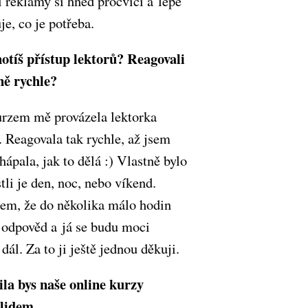
 reklamy si hned procvičí a lépe
e, co je potřeba.
otíš přístup lektorů? Reagovali
ně rychle?
rzem mě provázela lektorka
 Reagovala tak rychle, až jsem
ápala, jak to dělá :) Vlastně bylo
stli je den, noc, nebo víkend.
sem, že do několika málo hodin
 odpověd a já se budu moci
dál. Za to ji ještě jednou děkuji.
la bys naše online kurzy
 lidem