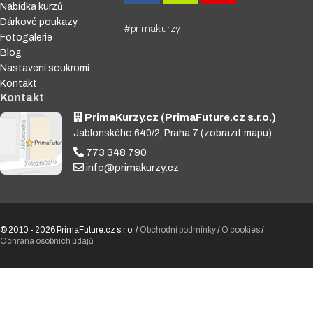
Nabídka kurzů
Dárkové poukazy
#primakurzy
Fotogalerie
Blog
Nastavení soukromí
Kontakt
Kontakt
PrimaKurzy.cz (PrimaFuture.cz s.r.o.)
Jablonského 640/2, Praha 7
(zobrazit mapu)
773 348 790
info@primakurzy.cz
© 2010 - 2026 PrimaFuture.cz s.r.o. /
Obchodní podmínky
/
O cookies
/
Ochrana osobních údajů