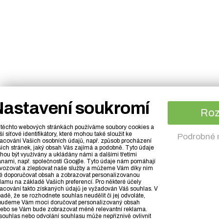
astavení soukromí
Ro
těchto webových stránkách používáme soubory cookies a
ší síťové identifikátory, které mohou také sloužit ke
Podrobné 
acování Vašich osobních údajů, např. způsob procházení
ich stránek, jaký obsah Vás zajímá a podobně. Tyto údaje
ou být využívány a ukládány námi a dalšími třetími
anami, např. společností Google. Tyto údaje nám pomáhají
vozovat a zlepšovat naše služby a můžeme Vám díky nim
é doporučovat obsah a zobrazovat personalizovanou
lamu na základě Vašich preferencí. Pro některé účely
acování takto získaných údajů je vyžadován Váš souhlas. V
padě, že se rozhodnete souhlas neudělit či jej odvoláte,
budeme Vám moci doručovat personalizovaný obsah
ebo se Vám bude zobrazovat méně relevantní reklama.
ouhlas nebo odvolání souhlasu může nepříznivě ovlivnit