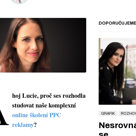
DOPORUČUJEM
A
hoj Lucie, proč ses rozhodla
studovat naše komplexní
online školení PPC
GRAFIK
ROZHO
reklamy
?
Nesrovná
se