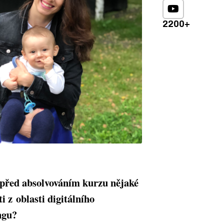
2200+
 před absolvováním kurzu nějaké
i z oblasti digitálního
ngu?