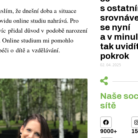
s ostatní
yslím, že dnešní doba a situace
srovnáve
vidu online studiu nahrává. Pro
se nyní
víc
přidal důvod v podobě narození
a v minul
 Online studium mi pomohlo
tak uvidí
péči o dítě a vzdělávání.
pokrok
02. 04. 2025
Naše soc
sítě
9000+
1