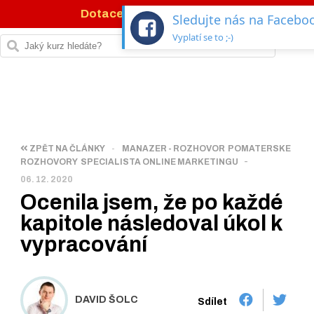
Dotace 77 %
na IT kurzy →
Sledujte nás na Facebo
Vyplatí se to ;-)
ZPĚT NA ČLÁNKY
-
MANAZER - ROZHOVOR
POMATERSKE
-
ROZHOVORY
SPECIALISTA ONLINE MARKETINGU
06. 12. 2020
Ocenila jsem, že po každé
kapitole následoval úkol k
vypracování
DAVID ŠOLC
Sdílet