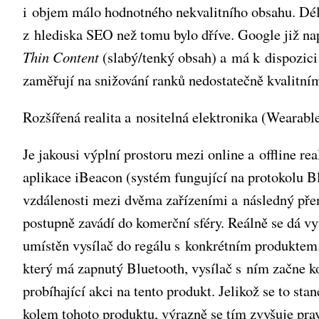
i objem málo hodnotného nekvalitního obsahu. Délk
z hlediska SEO než tomu bylo dříve. Google již nap
Thin Content
(slabý/tenký obsah) a má k dispozici 
zaměřují na snižování ranků nedostatečně kvalitní
Rozšířená realita a nositelná elektronika (Wearab
Je jakousi výplní prostoru mezi online a offline r
aplikace iBeacon (systém fungující na protokolu B
vzdálenosti mezi dvěma zařízeními a následný přen
postupně zavádí do komerční sféry. Reálně se dá 
umístěn vysílač do regálu s konkrétním produktem
který má zapnutý Bluetooth, vysílač s ním začne k
probíhající akci na tento produkt. Jelikož se to s
kolem tohoto produktu, výrazně se tím zvyšuje prav