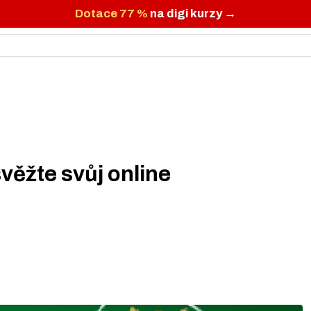
Dotace 77 %
na digi kurzy →
věžte svůj online