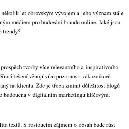
h několik let obrovským vývojem a jeho význam stále
mným médiem pro budování brandu online. Jaké jsou
é trendy?
 prospěch tvorby více relevantního a inspirativního
ěřená řešení věnují více pozornosti zákazníkově
vaný na klienta. Zde je třeba zmínit důležitost blogů
 do budoucna v digitálním marketingu klíčovým.
ita textů. S rostoucím zájmem o obsah bude růst