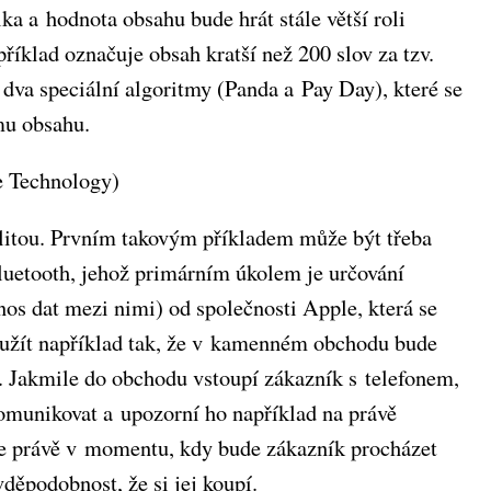
a a hodnota obsahu bude hrát stále větší roli
říklad označuje obsah kratší než 200 slov za tzv.
dva speciální algoritmy (Panda a Pay Day), které se
mu obsahu.
le Technology)
ealitou. Prvním takovým příkladem může být třeba
luetooth, jehož primárním úkolem je určování
os dat mezi nimi) od společnosti Apple, která se
využít například tak, že v kamenném obchodu bude
. Jakmile do obchodu vstoupí zákazník s telefonem,
omunikovat a upozorní ho například na právě
tane právě v momentu, kdy bude zákazník procházet
děpodobnost, že si jej koupí.