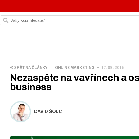
-
ZPĚT NA ČLÁNKY
-
ONLINE MARKETING
17. 09. 2015
Nezaspěte na vavřínech a os
business
DAVID ŠOLC