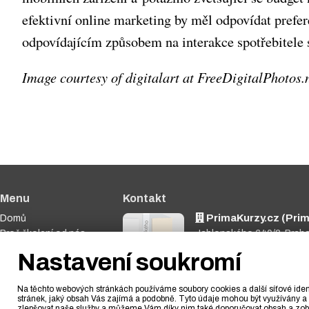
efektivní online marketing by měl odpovídat prefe
odpovídajícím způsobem na interakce spotřebitele
Image courtesy of digitalart at FreeDigitalPhotos.
Menu
Kontakt
PrimaKurzy.cz (Prima
Domů
Proč školení od nás
Jablonského 640/2, Prah
Nabídka kurzů
773 348 790
Nastavení soukromí
Dárkové poukazy
info@primakurzy.cz
Fotogalerie
Na těchto webových stránkách používáme soubory cookies a další síťové ident
Blog
stránek, jaký obsah Vás zajímá a podobně. Tyto údaje mohou být využívány a 
zlepšovat naše služby a můžeme Vám díky nim také doporučovat obsah a zobr