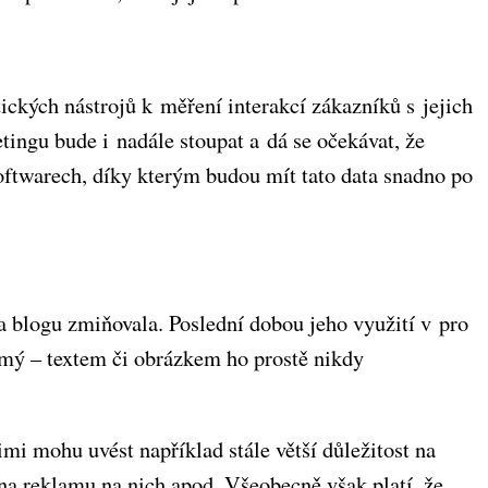
ických nástrojů k měření interakcí zákazníků s jejich
tingu bude i nadále stoupat a dá se očekávat, že
softwarech, díky kterým budou mít tato data snadno po
a blogu zmiňovala. Poslední dobou jeho využití v pro
jmý – textem či obrázkem ho prostě nikdy
nimi mohu uvést například stále větší důležitost na
na reklamu na nich apod. Všeobecně však platí, že