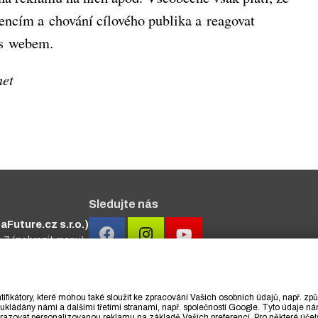
rencím a chování cílového publika a reagovat
 s webem.
net
Sledujte nás
Future.cz s.r.o.)
a 7
(zobrazit mapu)
#primakurzy
ifikátory, které mohou také sloužit ke zpracování Vašich osobních údajů, např. z
ukládány námi a dalšími třetími stranami, např. společností Google. Tyto údaje 
azovat personalizovanou reklamu na základě Vašich preferencí. Pro některé účel