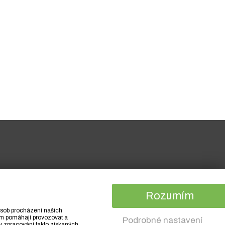
Rozumím
působ procházení našich
nám pomáhají provozovat a
Podrobné nastavení
y zpracování takto získaných