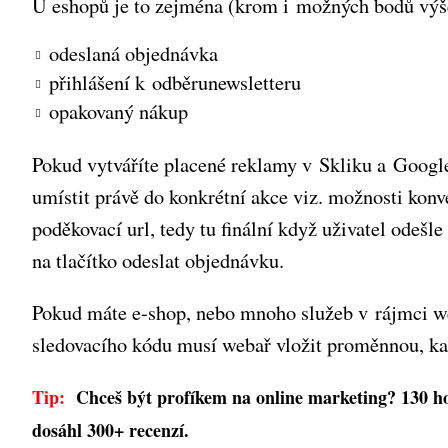
U eshopů je to zejména (krom i možných bodů výš
odeslaná objednávka
přihlášení k odběru
newsletteru
opakovaný nákup
Pokud vytváříte placené reklamy v Skliku a Google
umístit právě do konkrétní akce viz. možnosti konv
poděkovací url, tedy tu finální když uživatel odešl
na tlačítko odeslat objednávku.
Pokud máte e-shop, nebo mnoho služeb v rájmci w
sledovacího kódu musí webař vložit proměnnou, kam
Tip:
Chceš být profíkem na online marketing? 130 h
dosáhl 300+ recenzí.