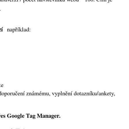
e.
rzí
například:
te
 (doporučení známému, vyplnění dotazníku/ankety,
přes Google Tag Manager.