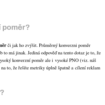
í poměr?
měr
či jak ho zvýšit. Průměrný konverzni poměr
 to má jinak. Jediná odpověď na tento dotaz je to, že
 vysoký konverzní poměr ale i vysoké PNO (viz. náš
 na to, že řešíte metriky úplně špatně a cílení reklam
r?