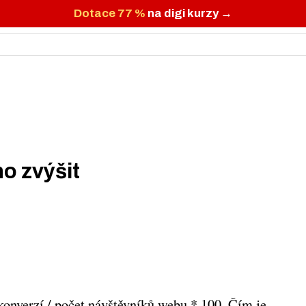
Dotace 77 %
na digi kurzy →
ho zvýšit
konverzí / počet návštěvníků webu * 100. Čím je