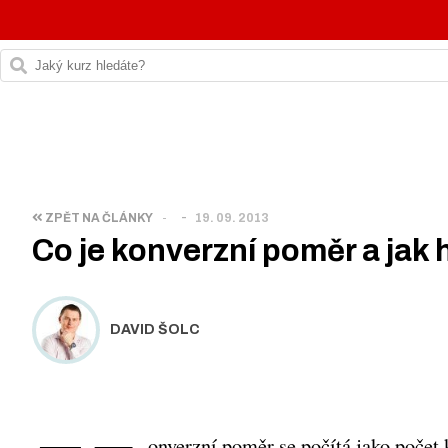
-
ZPĚT NA ČLÁNKY
-
19. 09. 2013
Co je konverzní poměr a jak 
DAVID ŠOLC
onverzní poměr se počítá jako
počet 