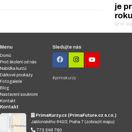
je p
rok
02. 01. 20
Menu
Sledujte nás
Domů
Proč školení od nás
Nabídka kurzů
Dárkové poukazy
#primakurzy
Fotogalerie
Blog
Nastavení soukromí
Kontakt
Kontakt
PrimaKurzy.cz (PrimaFuture.cz s.r.o.)
Jablonského 640/2, Praha 7
(zobrazit mapu)
773 348 790