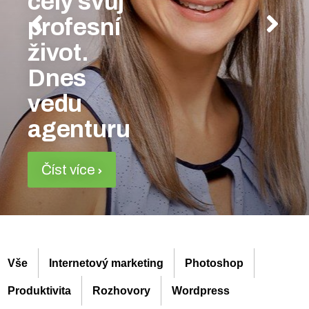
celý svůj
profesní
život.
Dnes
vedu
agenturu
Číst více
Vše
Internetový marketing
Photoshop
Produktivita
Rozhovory
Wordpress