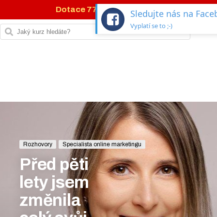
Dotace 77 %
na IT kurzy →
Sledujte nás na Fac
Vyplatí se to ;-)
Rozhovory
Specialista online marketingu
Před pěti
lety jsem
změnila