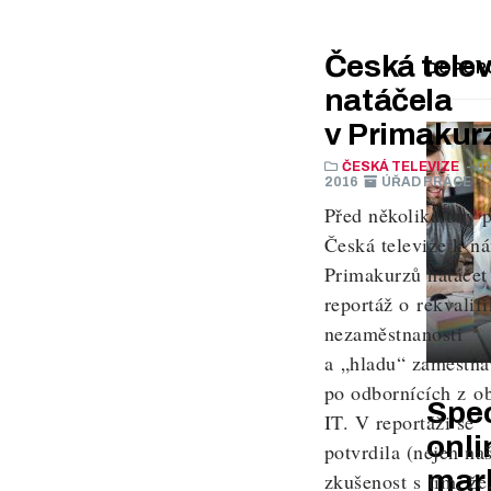
Česká telev
DOPOR
natáčela
v Primakur
ČESKÁ TELEVIZE
- 04
2016
ÚŘAD PRÁCE
Před několika dny p
Česká televize k n
Primakurzů natáčet
reportáž o rekvalif
nezaměstnanosti
a „hladu“ zaměstna
po odbornících z o
Spec
IT. V reportáži se
onli
potvrdila (nejen na
mar
zkušenost s tím, ž