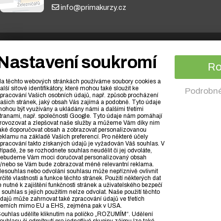
info@primakurzy.cz
© 2010 - 2026 PrimaFuture.cz s.r.o. /
Obchodní podmínky
/
O cookies
/
Nastavení soukromí
Ochrana osobních údajů
R
a těchto webových stránkách používáme soubory cookies a
alší síťové identifikátory, které mohou také sloužit ke
Podrobné
pracování Vašich osobních údajů, např. způsob procházení
ašich stránek, jaký obsah Vás zajímá a podobně. Tyto údaje
ohou být využívány a ukládány námi a dalšími třetími
tranami, např. společností Google. Tyto údaje nám pomáhají
rovozovat a zlepšovat naše služby a můžeme Vám díky nim
aké doporučovat obsah a zobrazovat personalizovanou
eklamu na základě Vašich preferencí. Pro některé účely
pracování takto získaných údajů je vyžadován Váš souhlas. V
řípadě, že se rozhodnete souhlas neudělit či jej odvoláte,
ebudeme Vám moci doručovat personalizovaný obsah
/nebo se Vám bude zobrazovat méně relevantní reklama.
esouhlas nebo odvolání souhlasu může nepříznivě ovlivnit
rčité vlastnosti a funkce těchto stránek. Použití některých dat
e nutné k zajištění funkčnosti stránek a uživatelského bezpečí
 souhlas s jejich použitím nelze odvolat. Naše použití těchto
dajů může zahrnovat také zpracování údajů ve třetích
emích mimo EU a EHS, zejména pak v USA.
ouhlas udělíte kliknutím na políčko „ROZUMÍM“. Udělení