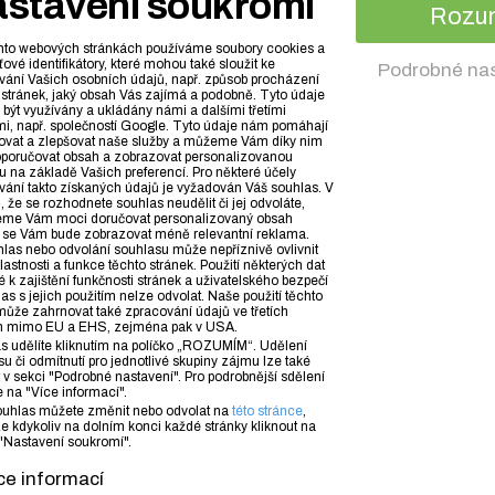
stavení soukromí
Rozu
Kontakt
hto webových stránkách používáme soubory cookies a
PrimaKurzy.cz (PrimaFuture.cz s.r.o.)
íťové identifikátory, které mohou také sloužit ke
Podrobné nas
Jablonského 640/2, Praha 7
(zobrazit mapu)
vání Vašich osobních údajů, např. způsob procházení
 stránek, jaký obsah Vás zajímá a podobně. Tyto údaje
773 348 790
ýt využívány a ukládány námi a dalšími třetími
mi, např. společností Google. Tyto údaje nám pomáhají
info@primakurzy.cz
ovat a zlepšovat naše služby a můžeme Vám díky nim
oporučovat obsah a zobrazovat personalizovanou
 na základě Vašich preferencí. Pro některé účely
vání takto získaných údajů je vyžadován Váš souhlas. V
, že se rozhodnete souhlas neudělit či jej odvoláte,
me Vám moci doručovat personalizovaný obsah
© 2010 - 2026 PrimaFuture.cz s.r.o. /
O cookies
/
Ochrana osobních údajů
 se Vám bude zobrazovat méně relevantní reklama.
las nebo odvolání souhlasu může nepříznivě ovlivnit
vlastnosti a funkce těchto stránek. Použití některých dat
é k zajištění funkčnosti stránek a uživatelského bezpečí
as s jejich použitím nelze odvolat. Naše použití těchto
může zahrnovat také zpracování údajů ve třetích
 mimo EU a EHS, zejména pak v USA.
s udělíte kliknutím na políčko „ROZUMÍM“. Udělení
u či odmítnutí pro jednotlivé skupiny zájmu lze také
 v sekci "Podrobné nastavení". Pro podrobnější sdělení
e na "Více informací".
ouhlas můžete změnit nebo odvolat na
této stránce
,
e kdykoliv na dolním konci každé stránky kliknout na
"Nastavení soukromí".
ce informací