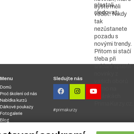
přestali
byste měli
sledovat.
vědět. Nikdy
tak
nezůstanete
pozadu s
novými trendy.
Přitom si stačí
třeba při
snídani spustit
novinky z
Menu
Sledujte nás
vašich oborů
Domů
přímo na
Proč školení od nás
stránkách
Nabídka kurzů
PrimaKurzy.cz.
Dárkové poukazy
#primakurzy
Fotogalerie
Blog
Nastavení soukromí
Kontakt