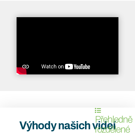
Zobrazit detail kurzu
Přehledně
Výhody našich videí
rozdělené