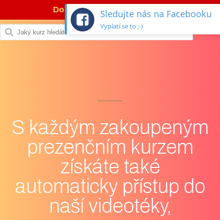
Dotace 77 %
na digi kurzy →
Sledujte nás na Facebooku
Vyplatí se to ;-)
S každým zakoupeným
prezenčním kurzem
získáte také
automaticky přístup do
naší videotéky,